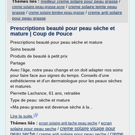
Thèmes liés :
meilleur creme solaire pour peau grasse
/
/
creme solaire teinte peau
creme solaire peau grasse acne
grasse
/
/
creme anti solaire
creme solaire teintee peau grasse
pour peau grasse
Prescriptions beauté pour peau sèche et
mature | Coup de Pouce
Prescriptions beauté pour peau sèche et mature
Soins beauté
Produits de beauté à petit prix
Partage
Avec l'âge, notre peau change et on doit adapter nos soins
pour faire face aux signes du temps. Conseils d'une
esthéticienne et d'un dermatologue pour les peaux sèches
et matures.
Pierrette Lachance, 61 ans, retraitée
Type de peau: sèche et mature
«Ma peau grasse est devenue sèche à la...
Lire la suite
Thèmes liés :
/
ecran
ecran solaire anti tache peau seche
creme solaire visage pour
solaire pour peau seche
/
peau seche
creme
/
creme anti solaire pour peau seche
/