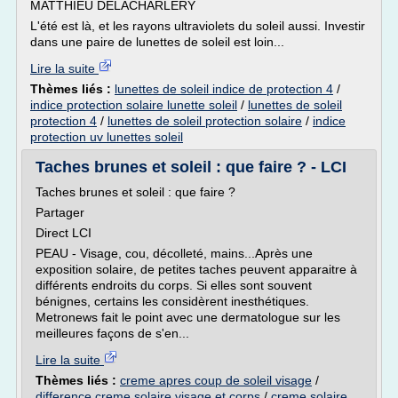
MATTHIEU DELACHARLERY
L'été est là, et les rayons ultraviolets du soleil aussi. Investir
dans une paire de lunettes de soleil est loin...
Lire la suite
Thèmes liés :
lunettes de soleil indice de protection 4
/
indice protection solaire lunette soleil
/
lunettes de soleil
protection 4
/
lunettes de soleil protection solaire
/
indice
protection uv lunettes soleil
Taches brunes et soleil : que faire ? - LCI
Taches brunes et soleil : que faire ?
Partager
Direct LCI
PEAU - Visage, cou, décolleté, mains...Après une
exposition solaire, de petites taches peuvent apparaitre à
différents endroits du corps. Si elles sont souvent
bénignes, certains les considèrent inesthétiques.
Metronews fait le point avec une dermatologue sur les
meilleures façons de s'en...
Lire la suite
Thèmes liés :
creme apres coup de soleil visage
/
difference creme solaire visage et corps
/
creme solaire