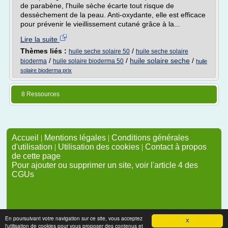
de parabène, l'huile sèche écarte tout risque de
dessèchement de la peau. Anti-oxydante, elle est efficace
pour prévenir le vieillissement cutané grâce à la...
Lire la suite
Thèmes liés :
/
huile seche solaire 50
huile seche solaire
/
/
huile solaire seche
/
bioderma
huile solaire bioderma 50
huile
solaire bioderma prix
8 Ressources
Accueil
|
Mentions légales
|
Conditions générales
d'utilisation
|
Utilisation des cookies
|
Contact à propos
de cette page
Pour ajouter ou supprimer un site, voir l'article 4 des
CGUs
En poursuivant votre navigation sur ce site, vous acceptez
X
l'utilisation de cookies pour vous proposer des contenus et