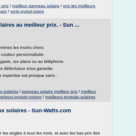
 prix
/
meilleur panneau solaire
/
prix les meilleurs
/
laire
vente produit solaire
res au meilleur prix. - Sun ...
ommes les moins chers.
 couleur personnalisée.
gasin, sur place ou au téléphone.
s défectueux sous garantie.
e expertise est presque sans...
ts solaires
/
panneau solaire meilleur prix
/
meilleur
/
meilleurs produits solaires
illeurs produits solaires
x solaires - Sun-Watts.com
les angles à tous les mois, et avec les bas prix des