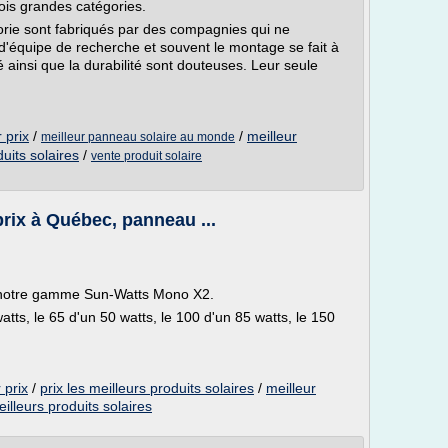
ois grandes catégories.
rie sont fabriqués par des compagnies qui ne
s d'équipe de recherche et souvent le montage se fait à
dité ainsi que la durabilité sont douteuses. Leur seule
 prix
/
/
meilleur
meilleur panneau solaire au monde
duits solaires
/
vente produit solaire
prix à Québec, panneau ...
c notre gamme Sun-Watts Mono X2.
tts, le 65 d'un 50 watts, le 100 d'un 85 watts, le 150
 prix
/
prix les meilleurs produits solaires
/
meilleur
illeurs produits solaires