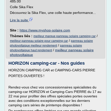
485.00
Colle Sika Flex
Découvrez la Sika Flex, une colle haute performance...
Lire la suite
Site :
https://www.myshop-solaire.com
Thèmes liés :
/
meilleur marque panneau solaire camping car
/
meilleur panneau solaire pour camping car
panneau solaire
/
photovoltaique meilleur rendement
panneau solaire
/
meilleur panneau solaire
photovoltaique haut rendement
photovoltaique
HORIZON camping-car - Nos guides
HORIZON CAMPING CAR et CAMPING-CARS PIERRE
PORTES OUVERTES !
Rendez-vous chez vos concessionnaires spécialistes du
camping-car HORIZON et Camping-Cars PIERRE du 17 au
22 mai pour profiter des offres spéciales portes ouvertes
avec des conditions exceptionnelles sur les derniers
camping cars séries de printemps disponibles !
De nombreuses offres limitées sur une grande sélection