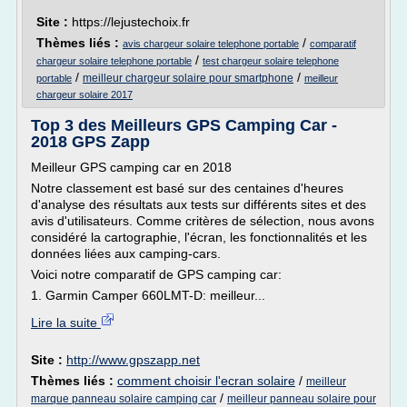
Site :
https://lejustechoix.fr
Thèmes liés :
/
avis chargeur solaire telephone portable
comparatif
/
chargeur solaire telephone portable
test chargeur solaire telephone
/
/
meilleur chargeur solaire pour smartphone
portable
meilleur
chargeur solaire 2017
Top 3 des Meilleurs GPS Camping Car -
2018 GPS Zapp
Meilleur GPS camping car en 2018
Notre classement est basé sur des centaines d'heures
d'analyse des résultats aux tests sur différents sites et des
avis d'utilisateurs. Comme critères de sélection, nous avons
considéré la cartographie, l'écran, les fonctionnalités et les
données liées aux camping-cars.
Voici notre comparatif de GPS camping car:
1. Garmin Camper 660LMT-D: meilleur...
Lire la suite
Site :
http://www.gpszapp.net
Thèmes liés :
comment choisir l'ecran solaire
/
meilleur
/
marque panneau solaire camping car
meilleur panneau solaire pour