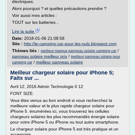
électriques.
Alors pourquoi ? et quelles précautions prendre ?
Voir aussi mes articles :
TOUT sur les batteries...
Lire la suite
Date:
2018-01-06 21:08:58
Site :
http://le-camping-car-pour-les-nuls.blogspot.com
Thèmes liés :
/
meilleur marque panneau solaire camping car
panneau solaire meilleur prix
/
meilleur panneau solaire pour
/
meilleur panneau solaire
camping car
Meilleur chargeur solaire pour iPhone 5;
Faits sur ...
Avril 12, 2016 Admin Technologie 0 12
FONT SIZE:
Vous êtes venus au bon endroit si vous recherchez la
meilleure valeur et le plus rapide chargeur solaire pour
iPhone 5. énumérées ici, vous trouverez les cellules
chargeurs solaires les plus recommandés énergie solaire
pour votre iPhone 5 ou iPhone ou tout autre smartphone.
Le chargeur solaire pour iPhone 5 est très pratique et un
accessoire...