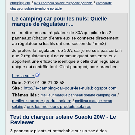
/
/
camping car
avis chargeur solaire telephone portable
comparatif
chargeur solaire telephone portable
Le camping car pour les nuls: Quelle
marque de régulateur ...
soit mettre un seul régulateur de 30A qui pilote les 2
panneaux (chacun d'entre eux se connecte directement
au régulateur si les fils ont une section de 4mm2)
Je préfère le régulateur de 30A, car je ne suis pas certain
que 2 régulateurs qui ne communiquent pas entre eux
apportent une efficacité identique à celle d'un régulateur
unique qui contrôle tout. C'est pourquoi, pour brancher...
Lire la suite
Date:
2018-01-06 21:08:58
Site :
http://le-camping-car-pour-les-nuls.blogspot.com
Thèmes liés :
/
meilleur marque panneau solaire camping car
meilleur marque produit solaire
/
meilleur marque ecran
/
prix les meilleurs produits solaires
solaire
Test du chargeur solaire Suaoki 20W - Le
Reviewer
3 panneaux pliants et rattachable sur un sac à dos