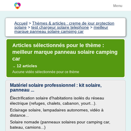
Menu
Accueil
>
Thèmes & articles : creme de jour protection
solaire
>
test chargeur solaire telephone
>
meilleur
marque panneau solaire camping car
Articles sélectionnés pour le thème :
meilleur marque panneau solaire camping
car
12 articles
→
Aucune vidéo sélectionnée pour ce thème
Matériel solaire professionnel : kit solaire,
panneau ...
Électrification solaire d'habitations isolés du réseau
électrique (refuges, chalets, cabanon, yourt...).
Eclairage solaire, lampadaires autonomes, vidéo à
distance...
Solaire nomade (panneaux solaires pour camping car,
bateau, camions...)