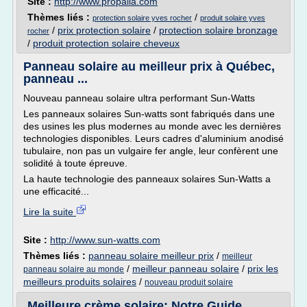
Site :
http://www.propalia.com
Thèmes liés :
/
protection solaire yves rocher
produit solaire yves
/
prix protection solaire
/
protection solaire bronzage
rocher
/
produit protection solaire cheveux
Panneau solaire au meilleur prix à Québec,
panneau ...
Nouveau panneau solaire ultra performant Sun-Watts
Les panneaux solaires Sun-watts sont fabriqués dans une
des usines les plus modernes au monde avec les dernières
technologies disponibles. Leurs cadres d'aluminium anodisé
tubulaire, non pas un vulgaire fer angle, leur confèrent une
solidité à toute épreuve.
La haute technologie des panneaux solaires Sun-Watts a
une efficacité...
Lire la suite
Site :
http://www.sun-watts.com
Thèmes liés :
panneau solaire meilleur prix
/
meilleur
/
meilleur panneau solaire
/
prix les
panneau solaire au monde
meilleurs produits solaires
/
nouveau produit solaire
Meilleure crème solaire: Notre Guide