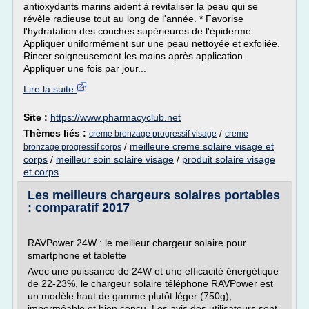
antioxydants marins aident à revitaliser la peau qui se
révèle radieuse tout au long de l'année. * Favorise
l'hydratation des couches supérieures de l'épiderme
Appliquer uniformément sur une peau nettoyée et exfoliée.
Rincer soigneusement les mains après application.
Appliquer une fois par jour...
Lire la suite
Site :
https://www.pharmacyclub.net
Thèmes liés :
/
creme bronzage progressif visage
creme
/
meilleure creme solaire visage et
bronzage progressif corps
corps
/
meilleur soin solaire visage
/
produit solaire visage
et corps
Les meilleurs chargeurs solaires portables
: comparatif 2017
RAVPower 24W : le meilleur chargeur solaire pour
smartphone et tablette
Avec une puissance de 24W et une efficacité énergétique
de 22-23%, le chargeur solaire téléphone RAVPower est
un modèle haut de gamme plutôt léger (750g),
imperméable et bien conçu. Les avis des utilisateurs sont