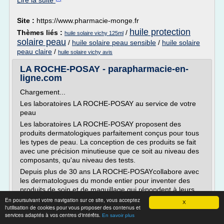
Lire la suite
Site :
https://www.pharmacie-monge.fr
huile protection
Thèmes liés :
/
huile solaire vichy 125ml
solaire peau
/
huile solaire peau sensible
/
huile solaire
peau claire
/
huile solaire vichy avis
LA ROCHE-POSAY - parapharmacie-en-
ligne.com
Chargement...
Les laboratoires LA ROCHE-POSAY au service de votre
peau
Les laboratoires LA ROCHE-POSAY proposent des
produits dermatologiques parfaitement conçus pour tous
les types de peau. La conception de ces produits se fait
avec une précision minutieuse que ce soit au niveau des
composants, qu'au niveau des tests.
Depuis plus de 30 ans LA ROCHE-POSAYcollabore avec
les dermatologues du monde entier pour inventer des
produits de soin et de maquillage qui répondent à leurs
besoins et exigences, pour les...
En poursuivant votre navigation sur ce site, vous acceptez
X
l'utilisation de cookies pour vous proposer des contenus et
Lire la suite
services adaptés à vos centres d'intérêts.
En savoir plus