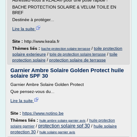
Adressez-vous à KEALA® pour une pose rapide !
BACHE PROTECTION SOLAIRE & VELUM TOILE EN
BREF
Destinée à protéger...
Lire la suite
Site :
http://www.keala.fr
Thèmes liés :
/
toile protection
bache protection solaire terrasse
solaire exterieure
/
/
toile
toile de protection solaire terrasse
protection solaire
/
protection solaire de terrasse
Garnier Ambre Solaire Golden Protect huile
solaire SPF 30
Garnier Ambre Solaire Golden Protect
Que pensez-vous du...
Lire la suite
Site :
https://www.notino.be
Thèmes liés :
/
huile protection
huile ambre solaire garnier avis
protection solaire spf 30
/
/
huile solaire
solaire garnier
protection 30
/
huile solaire garnier avis