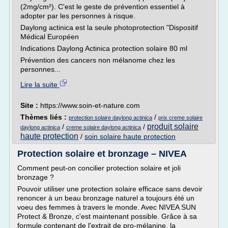
(2mg/cm²). C'est le geste de prévention essentiel à
adopter par les personnes à risque.
Daylong actinica est la seule photoprotection "Dispositif
Médical Européen
Indications Daylong Actinica protection solaire 80 ml
Prévention des cancers non mélanome chez les
personnes...
Lire la suite
Site :
https://www.soin-et-nature.com
Thèmes liés :
/
protection solaire daylong actinica
prix creme solaire
produit solaire
/
/
daylong actinica
creme solaire daylong actinica
haute protection
/
soin solaire haute protection
Protection solaire et bronzage – NIVEA
Comment peut-on concilier protection solaire et joli
bronzage ?
Pouvoir utiliser une protection solaire efficace sans devoir
renoncer à un beau bronzage naturel a toujours été un
voeu des femmes à travers le monde. Avec NIVEA SUN
Protect & Bronze, c'est maintenant possible. Grâce à sa
formule contenant de l'extrait de pro-mélanine, la