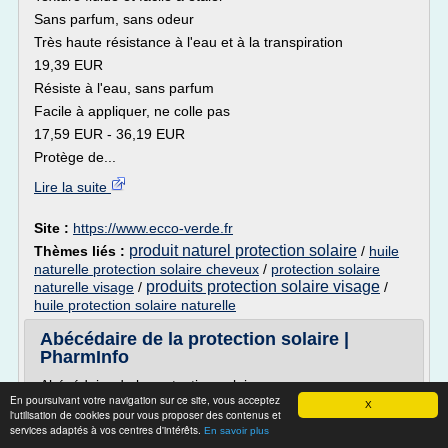
Sans parfum, sans odeur
Très haute résistance à l'eau et à la transpiration
19,39 EUR
Résiste à l'eau, sans parfum
Facile à appliquer, ne colle pas
17,59 EUR - 36,19 EUR
Protège de...
Lire la suite
Site :
https://www.ecco-verde.fr
produit naturel protection solaire
Thèmes liés :
/
huile
naturelle protection solaire cheveux
/
protection solaire
produits protection solaire visage
naturelle visage
/
/
huile protection solaire naturelle
Abécédaire de la protection solaire |
PharmInfo
Abécédaire de la protection solaire
En poursuivant votre navigation sur ce site, vous acceptez
X
B A BA de la protection solaire
l'utilisation de cookies pour vous proposer des contenus et
services adaptés à vos centres d'intérêts.
Bien que la meilleure prévention contre l'agression solaire
En savoir plus