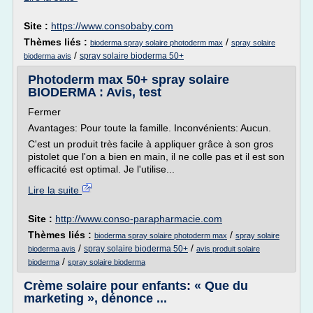
Site :
https://www.consobaby.com
Thèmes liés :
/
bioderma spray solaire photoderm max
spray solaire
/
spray solaire bioderma 50+
bioderma avis
Photoderm max 50+ spray solaire
BIODERMA : Avis, test
Fermer
Avantages: Pour toute la famille. Inconvénients: Aucun.
C'est un produit très facile à appliquer grâce à son gros
pistolet que l'on a bien en main, il ne colle pas et il est son
efficacité est optimal. Je l'utilise...
Lire la suite
Site :
http://www.conso-parapharmacie.com
Thèmes liés :
/
bioderma spray solaire photoderm max
spray solaire
/
/
spray solaire bioderma 50+
bioderma avis
avis produit solaire
/
bioderma
spray solaire bioderma
Crème solaire pour enfants: « Que du
marketing », dénonce ...