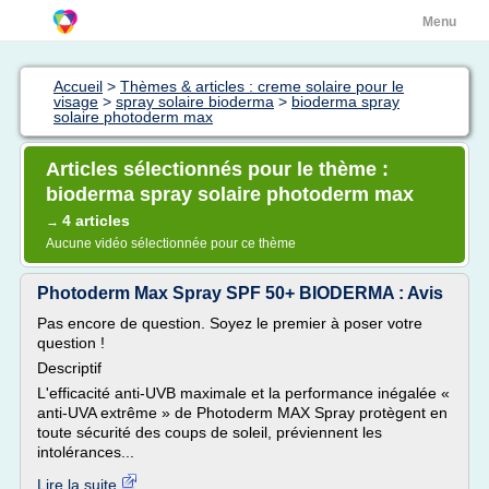
Menu
Accueil
>
Thèmes & articles : creme solaire pour le
visage
>
spray solaire bioderma
>
bioderma spray
solaire photoderm max
Articles sélectionnés pour le thème :
bioderma spray solaire photoderm max
4 articles
→
Aucune vidéo sélectionnée pour ce thème
Photoderm Max Spray SPF 50+ BIODERMA : Avis
Pas encore de question. Soyez le premier à poser votre
question !
Descriptif
L'efficacité anti-UVB maximale et la performance inégalée «
anti-UVA extrême » de Photoderm MAX Spray protègent en
toute sécurité des coups de soleil, préviennent les
intolérances...
Lire la suite