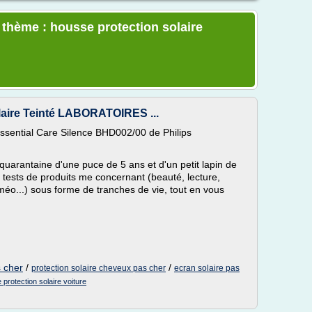
e thème : housse protection solaire
laire Teinté LABORATOIRES ...
ssential Care Silence BHD002/00 de Philips
quarantaine d'une puce de 5 ans et d'un petit lapin de
s tests de produits me concernant (beauté, lecture,
méo...) sous forme de tranches de vie, tout en vous
s cher
/
/
protection solaire cheveux pas cher
ecran solaire pas
protection solaire voiture