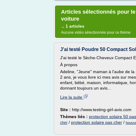
Articles sélectionnés pour l
voiture
1 articles
→
Aucune vidéo sélectionnée pour ce thème
J'ai testé Poudre 50 Compact So
J'ai testé le Sèche-Cheveux Compact E
À propos
Adeline, "Jeune" maman à l'aube de la 
2 ans, je vous livre ici mes avis sur me
enfant, bébé, maison, informatique, ho
donnant toujours un avis...
Lire la suite
Site :
http://www.testing-girl-avis.com
Thèmes liés :
protection solaire 50 pa
/
protection solaire pas cher
/
cher
housse 