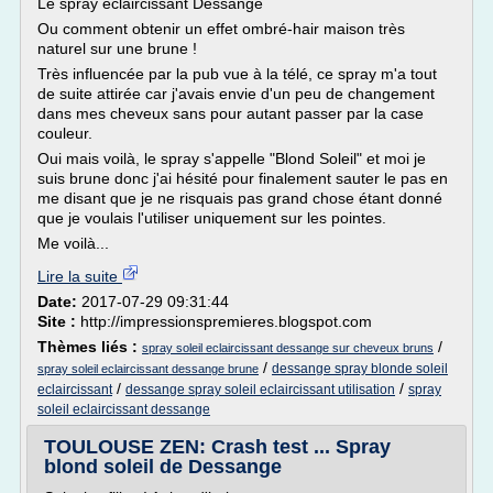
Le spray éclaircissant Dessange
Ou comment obtenir un effet ombré-hair maison très
naturel sur une brune !
Très influencée par la pub vue à la télé, ce spray m'a tout
de suite attirée car j'avais envie d'un peu de changement
dans mes cheveux sans pour autant passer par la case
couleur.
Oui mais voilà, le spray s'appelle "Blond Soleil" et moi je
suis brune donc j'ai hésité pour finalement sauter le pas en
me disant que je ne risquais pas grand chose étant donné
que je voulais l'utiliser uniquement sur les pointes.
Me voilà...
Lire la suite
Date:
2017-07-29 09:31:44
Site :
http://impressionspremieres.blogspot.com
Thèmes liés :
/
spray soleil eclaircissant dessange sur cheveux bruns
/
dessange spray blonde soleil
spray soleil eclaircissant dessange brune
/
/
eclaircissant
dessange spray soleil eclaircissant utilisation
spray
soleil eclaircissant dessange
TOULOUSE ZEN: Crash test ... Spray
blond soleil de Dessange