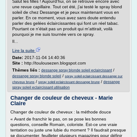
Salut les filles ! Aujourd'hui, on se retrouve encore avec
une revue capillaire. Tout cet été, j'ai testé le spray blond
soleil de chez Dessange et je peux maintenant vous en
parler. En ce moment, vous avez sans doute entendu
parler des gelées éclaircissantes qui font un réel tabac.
Pourtant ce n'était pas un produit qui m'attirait, voilà
pourquoi je me suis tournée vers ce spray.
Il...
Lire la suite
Date:
2017-11-04 14:40:36
Site :
http://toulousezen.blogspot.com
Thèmes liés :
/
dessange spray blonde soleil eclaircissant
/
dessange spray blonde soleil
spray soleil eclaircissant dessange sur
/
/
dessange
cheveux bruns
spray soleil eclaircissant dessange brune
spray soleil eclaircissant utilisation
Changer de couleur de cheveux - Marie
Claire
Changer de couleur de cheveux : la méthode douce
« Avant de franchir le pas, on se pose les bonnes
questions, conseille Romain, coloriste. Est-ce une vraie
tentation ou juste une lubie du moment ? Il faudrait presque
se documenter, feuilleter plusieurs magazines pour définir