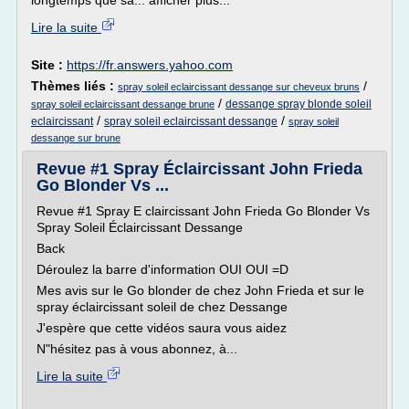
longtemps que sa... afficher plus...
Lire la suite
Site :
https://fr.answers.yahoo.com
Thèmes liés :
/
spray soleil eclaircissant dessange sur cheveux bruns
/
dessange spray blonde soleil
spray soleil eclaircissant dessange brune
/
/
eclaircissant
spray soleil eclaircissant dessange
spray soleil
dessange sur brune
Revue #1 Spray Éclaircissant John Frieda
Go Blonder Vs ...
Revue #1 Spray E claircissant John Frieda Go Blonder Vs
Spray Soleil Éclaircissant Dessange
Back
Déroulez la barre d'information OUI OUI =D
Mes avis sur le Go blonder de chez John Frieda et sur le
spray éclaircissant soleil de chez Dessange
J'espère que cette vidéos saura vous aidez
N"hésitez pas à vous abonnez, à...
Lire la suite