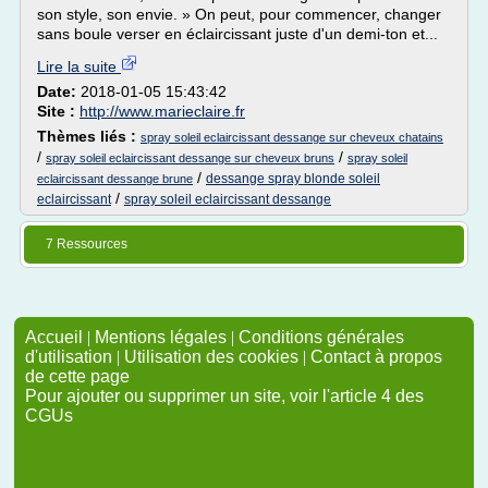
son style, son envie. » On peut, pour commencer, changer
sans boule verser en éclaircissant juste d'un demi-ton et...
Lire la suite
Date:
2018-01-05 15:43:42
Site :
http://www.marieclaire.fr
Thèmes liés :
spray soleil eclaircissant dessange sur cheveux chatains
/
/
spray soleil eclaircissant dessange sur cheveux bruns
spray soleil
/
dessange spray blonde soleil
eclaircissant dessange brune
/
eclaircissant
spray soleil eclaircissant dessange
7 Ressources
Accueil
|
Mentions légales
|
Conditions générales
d'utilisation
|
Utilisation des cookies
|
Contact à propos
de cette page
Pour ajouter ou supprimer un site, voir l'article 4 des
CGUs