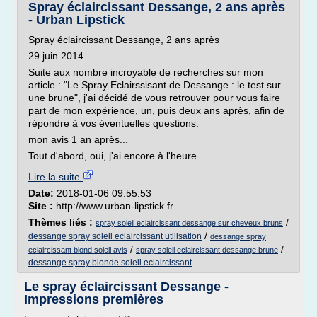
Spray éclaircissant Dessange, 2 ans après
- Urban Lipstick
Spray éclaircissant Dessange, 2 ans après
29 juin 2014
Suite aux nombre incroyable de recherches sur mon
article : "Le Spray Eclairssisant de Dessange : le test sur
une brune", j'ai décidé de vous retrouver pour vous faire
part de mon expérience, un, puis deux ans après, afin de
répondre à vos éventuelles questions.
mon avis 1 an après...
Tout d'abord, oui, j'ai encore à l'heure...
Lire la suite
Date:
2018-01-06 09:55:53
Site :
http://www.urban-lipstick.fr
Thèmes liés :
/
spray soleil eclaircissant dessange sur cheveux bruns
/
dessange spray soleil eclaircissant utilisation
dessange spray
/
/
eclaircissant blond soleil avis
spray soleil eclaircissant dessange brune
dessange spray blonde soleil eclaircissant
Le spray éclaircissant Dessange -
Impressions premières