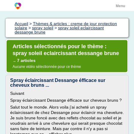
Menu
Accueil
>
Thèmes & articles : creme de jour protection
solaire
>
spray soleil
>
spray soleil eclaircissant
dessange brune
Articles sélectionnés pour le thème :
spray soleil eclaircissant dessange brune
7 articles
→
Aucune vidéo sélectionnée pour ce thème
Spray éclaircissant Dessange éfficace sur
cheveux bruns ...
Suivant
Spray éclaircissant Dessange éfficace sur cheveux bruns ?
Salut tout le monde. Alors voila j'ai acheté un spray
éclaircissant de chez Dessange pour éclaircir ma chevelure.
Je suis brune foncé avec des reflets chocolat au soleil et je
voudrais arrivé à une chevelure qui serait presque chocolat
sans faire de teinture. Mais par contre il n'y a pas si