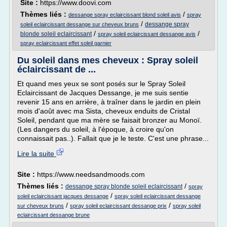
Site :
https://www.doovi.com
Thèmes liés :
/
dessange spray eclaircissant blond soleil avis
spray
/
dessange spray
soleil eclaircissant dessange sur cheveux bruns
/
/
blonde soleil eclaircissant
spray soleil eclaircissant dessange avis
spray eclaircissant effet soleil garnier
Du soleil dans mes cheveux : Spray soleil
éclaircissant de ...
Et quand mes yeux se sont posés sur le Spray Soleil
Eclaircissant de Jacques Dessange, je me suis sentie
revenir 15 ans en arrière, à traîner dans le jardin en plein
mois d'août avec ma Sista, cheveux enduits de Cristal
Soleil, pendant que ma mère se faisait bronzer au Monoï.
(Les dangers du soleil, à l'époque, à croire qu'on
connaissait pas..). Fallait que je le teste. C'est une phrase...
Lire la suite
Site :
https://www.needsandmoods.com
Thèmes liés :
/
dessange spray blonde soleil eclaircissant
spray
/
soleil eclaircissant jacques dessange
spray soleil eclaircissant dessange
/
/
sur cheveux bruns
spray soleil eclaircissant dessange prix
spray soleil
eclaircissant dessange brune