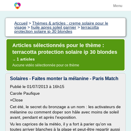
Menu
Accueil
>
Thèmes & articles : creme solaire pour le
visage
>
huile apres soleil garnier
>
terracotta
protection solaire ip 30 blondes
Articles sélectionnés pour le thème :
terracotta protection solaire ip 30 blondes
1 articles
→
Aucune vidéo sélectionnée pour ce thème
Solaires - Faites monter la mélanine - Paris Match
Publié le 01/07/2013 à 16h15
Carole Paufique
×Close
Cet été, le secret du bronzage a un nom : les activateurs de
mélanine ou comment doper son hâle avec moins de soleil
avant, pendant et après l'exposition.
Vu les caprices de la météo, il y a fort à parier qu'on va
toutes arriver blanches à la plage et peut-être repartir aussi