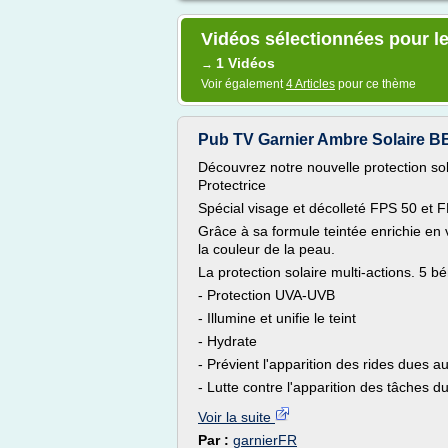
Vidéos sélectionnées pour le
1 Vidéos
→
Voir également
4 Articles
pour ce thème
Pub TV Garnier Ambre Solaire 
Découvrez notre nouvelle protection s
Protectrice
Spécial visage et décolleté FPS 50 et 
Grâce à sa formule teintée enrichie en 
la couleur de la peau.
La protection solaire multi-actions. 5 bé
- Protection UVA-UVB
- Illumine et unifie le teint
- Hydrate
- Prévient l'apparition des rides dues au
- Lutte contre l'apparition des tâches du
Voir la suite
Par :
garnierFR