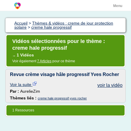
Menu
Accueil
>
Thèmes & vidéos : creme de jour protection
solaire
>
creme hale progressif
Vidéos sélectionnées pour le thème :
creme hale progressif
1 Vidéos
→
Voir également
7 Articles
pour ce thème
Revue crème visage hâle progressif Yves Rocher
Voir la suite
voir la vidéo
Par :
AurelieZim
Thèmes liés :
creme hale progressif yves rocher
1 Ressources