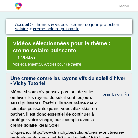
Menu
Accueil
>
Thèmes & vidéos : creme de jour protection
solaire
>
creme solaire puissante
Vidéos sélectionnées pour le thème :
creme solaire puissante
1 Vidéos
→
Voir également
50 Articles
pour ce thème
Une creme contre les rayons vifs du soleil d'hiver
- Vichy Tutoriel
Même si vous n'y pensez pas tout de suite,
voir la vidéo
en hiver, les rayons du soleil sont toujours
aussi puissants. Parfois, ils sont même deux
fois plus puissants quand vous allez skier ou
patiner. Il est donc essentiel de continuer à
protéger votre visage, par exemple avec la
crème solaire Idéal Soleil.
Cliquez ici: http://www.fr.vichy.be/solaire/creme-onctueuse-
perfectrice-de-peau-spf-50-ideal-soleil/p15574.aspx