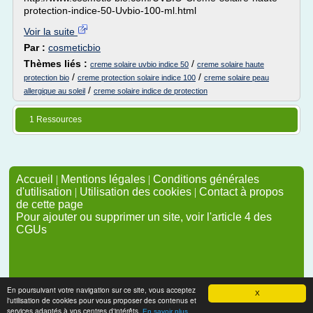
protection-indice-50-Uvbio-100-ml.html
Voir la suite
Par :
cosmeticbio
Thèmes liés :
/
creme solaire uvbio indice 50
creme solaire haute
/
/
protection bio
creme protection solaire indice 100
creme solaire peau
/
allergique au soleil
creme solaire indice de protection
1 Ressources
Accueil
|
Mentions légales
|
Conditions générales
d'utilisation
|
Utilisation des cookies
|
Contact à propos
de cette page
Pour ajouter ou supprimer un site, voir l'article 4 des
CGUs
En poursuivant votre navigation sur ce site, vous acceptez
X
l'utilisation de cookies pour vous proposer des contenus et
services adaptés à vos centres d'intérêts.
En savoir plus