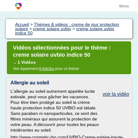
Menu
Accueil
>
Thèmes & vidéos : creme de jour protection
solaire
>
creme solaire uvbio
>
creme solaire uvbio
indice 50
Vidéos sélectionnées pour le thème :
creme solaire uvbio indice 50
1 Vidéos
→
Voir également
8 Articles
pour ce thème
Allergie au soleil
L'allergie au soleil autrement appelée lucite
voir la vidéo
estivale, peut vous gâcher les vacances.
Pour être bien protégé au soleil la crème
haute protection indice 50 UVBIO est idéale.
Sans paraben ni nanoparticules, ce sont des
filtres minéraux qui assurent la protection de
votre peau. A découvrir pour toutes les peaux
intolérantes au soleil.
http://www.cosmetic-bio.com/UVBIO-Creme-solaire-haute-