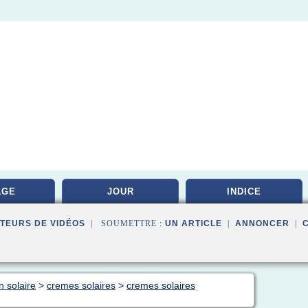
AGE
JOUR
INDICE
TEURS DE VIDÉOS
| SOUMETTRE :
UN ARTICLE
|
ANNONCER
|
n solaire
>
cremes solaires
>
cremes solaires