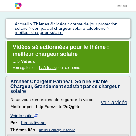
Menu
Accueil
>
Thèmes & vidéos : creme de jour protection
solaire
>
comparatif chargeur solaire telephone
>
meilleur chargeur solaire
Vidéos sélectionnées pour le thème :
meilleur chargeur solaire
5 Vidéos
→
Voir également
17 Articles
pour ce thème
Archeer Chargeur Panneau Solaire Pliable
Chargeur, Grandement satisfait par ce chargeur
solaire
Nous vous remercions de regarder la vidéo!
voir la vidéo
Meilleur prix: http://amzn.to/2qQg9tn
Voir la suite
Par :
Firesixtieone
Thèmes liés :
meilleur chargeur solaire