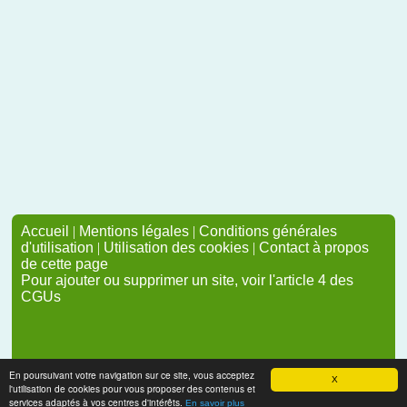
Accueil
|
Mentions légales
|
Conditions générales
d'utilisation
|
Utilisation des cookies
|
Contact à propos
de cette page
Pour ajouter ou supprimer un site, voir l'article 4 des
CGUs
En poursuivant votre navigation sur ce site, vous acceptez
X
l'utilisation de cookies pour vous proposer des contenus et
services adaptés à vos centres d'intérêts.
En savoir plus