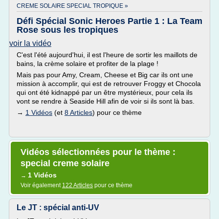
CREME SOLAIRE SPECIAL TROPIQUE »
Défi Spécial Sonic Heroes Partie 1 : La Team
Rose sous les tropiques
voir la vidéo
C'est l'été aujourd'hui, il est l'heure de sortir les maillots de
bains, la crème solaire et profiter de la plage !
Mais pas pour Amy, Cream, Cheese et Big car ils ont une
mission à accomplir, qui est de retrouver Froggy et Chocola
qui ont été kidnappé par un être mystérieux, pour cela ils
vont se rendre à Seaside Hill afin de voir si ils sont là bas.
→
1 Vidéos
(et
8 Articles
) pour ce thème
Vidéos sélectionnées pour le thème :
special creme solaire
1 Vidéos
→
Voir également
122 Articles
pour ce thème
Le JT : spécial anti-UV