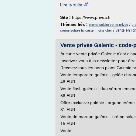
Lire la suite
Site :
https://www.privea.fr
Thèmes liés :
/
creme solaire vente privee
cr
/
vente en lig
creme solaire lancaster moins cher
Vente privée Galenic - code
Aucune vente privée Galenic n'est dispon
Inscrivez vous à la newsletter pour êtr
Recevez tous les bons plans Galenic pa
Vente temporaire galénic - gelée chron
48 EUR
Vente flash galénic - duo sérum tenseu
56 EUR
Offre exclusive galénic - argane crèm
31 EUR
Vente de marque galénic - crème solair
15 EUR
Vente...