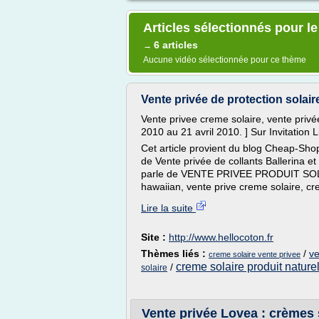
Articles sélectionnés pour le
6 articles
→
Aucune vidéo sélectionnée pour ce thème
Vente privée de protection solaire
Vente privee creme solaire, vente privée
2010 au 21 avril 2010. ] Sur Invitation Li
Cet article provient du blog Cheap-Shop
de Vente privée de collants Ballerina et
parle de VENTE PRIVEE PRODUIT SOLAI
hawaiian, vente prive creme solaire, cr
Lire la suite
Site :
http://www.hellocoton.fr
Thèmes liés :
/
ve
creme solaire vente privee
creme solaire produit nature
/
solaire
Vente privée Lovea : crèmes 