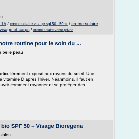
om
f 15
/
/
creme solaire
creme solaire visage spf 50 - 50ml
visage et corps
/
creme solaire vente privee
otre routine pour le soin du ...
e belle peau
3
articulièrement exposé aux rayons du soleil. Une
vitamine D après l'hiver. Néanmoins, il faut en
ouvrir comment rayonner et se protéger des
e bio SPF 50 – Visage Bioregena
sibles.