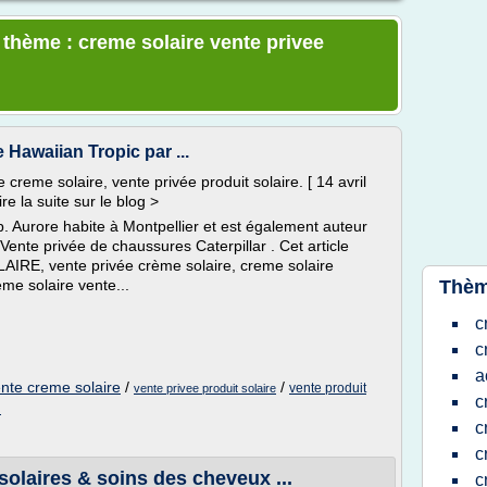
 thème : creme solaire vente privee
 Hawaiian Tropic par ...
 creme solaire, vente privée produit solaire. [ 14 avril
re la suite sur le blog >
. Aurore habite à Montpellier et est également auteur
 Vente privée de chaussures Caterpillar . Cet article
RE, vente privée crème solaire, creme solaire
eme solaire vente...
Thèm
c
c
a
nte creme solaire
/
/
vente produit
vente privee produit solaire
c
l
c
c
solaires & soins des cheveux ...
c