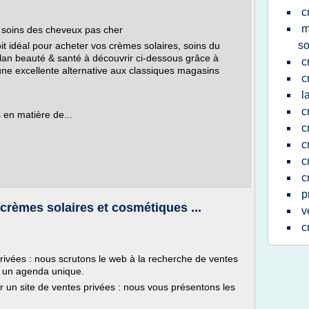
c
m
& soins des cheveux pas cher
so
oit idéal pour acheter vos crèmes solaires, soins du
an beauté & santé à découvrir ci-dessous grâce à
c
une excellente alternative aux classiques magasins
c
.
l
c
 en matière de...
c
c
c
c
p
èmes solaires et cosmétiques ...
v
c
rivées : nous scrutons le web à la recherche de ventes
s un agenda unique.
r un site de ventes privées : nous vous présentons les