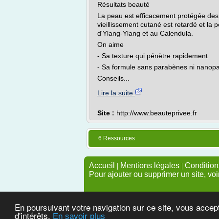
Résultats beauté
La peau est efficacement protégée des 
vieillissement cutané est retardé et la p
d'Ylang-Ylang et au Calendula.
On aime
- Sa texture qui pénètre rapidement
- Sa formule sans parabènes ni nanopa
Conseils...
Lire la suite
Site :
http://www.beauteprivee.fr
6 Ressources
Accueil
|
Mentions légales
|
Conditions
Pour ajouter ou supprimer un site, voi
En poursuivant votre navigation sur ce site, vous accep
d'intérêts.
En savoir plus