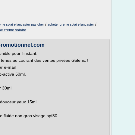
/
/
eme solaire lancaster pas cher
acheter creme solaire lancaster
ne creme solaire
-promotionnel.com
ible pour l'instant.
e tenus au courant des ventes privées Galenic !
r e-mail
o-active 50ml.
r 30ml.
e douceur yeux 15ml.
e fluide non gras visage spf30.