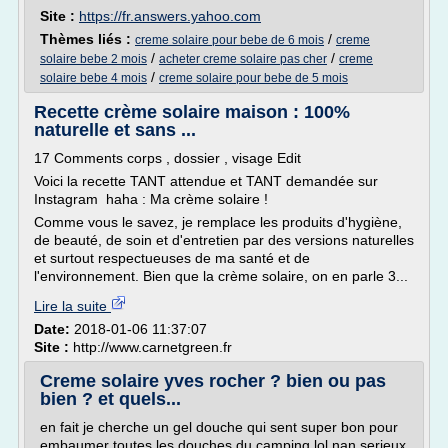
Site :
https://fr.answers.yahoo.com
Thèmes liés :
/
creme solaire pour bebe de 6 mois
creme
/
/
solaire bebe 2 mois
acheter creme solaire pas cher
creme
/
solaire bebe 4 mois
creme solaire pour bebe de 5 mois
Recette crème solaire maison : 100%
naturelle et sans ...
17 Comments corps , dossier , visage Edit
Voici la recette TANT attendue et TANT demandée sur
Instagram haha : Ma crème solaire !
Comme vous le savez, je remplace les produits d'hygiène,
de beauté, de soin et d'entretien par des versions naturelles
et surtout respectueuses de ma santé et de
l'environnement. Bien que la crème solaire, on en parle 3...
Lire la suite
Date:
2018-01-06 11:37:07
Site :
http://www.carnetgreen.fr
Creme solaire yves rocher ? bien ou pas
bien ? et quels...
en fait je cherche un gel douche qui sent super bon pour
embaumer toutes les douches du camping lol nan serieux