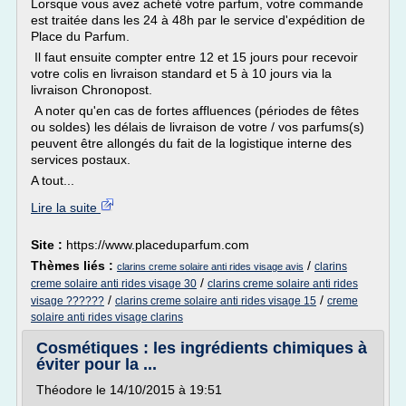
Lorsque vous avez acheté votre parfum, votre commande
est traitée dans les 24 à 48h par le service d'expédition de
Place du Parfum.
Il faut ensuite compter entre 12 et 15 jours pour recevoir
votre colis en livraison standard et 5 à 10 jours via la
livraison Chronopost.
A noter qu'en cas de fortes affluences (périodes de fêtes
ou soldes) les délais de livraison de votre / vos parfums(s)
peuvent être allongés du fait de la logistique interne des
services postaux.
A tout...
Lire la suite
Site :
https://www.placeduparfum.com
Thèmes liés :
/
clarins
clarins creme solaire anti rides visage avis
/
creme solaire anti rides visage 30
clarins creme solaire anti rides
/
/
visage ??????
clarins creme solaire anti rides visage 15
creme
solaire anti rides visage clarins
Cosmétiques : les ingrédients chimiques à
éviter pour la ...
Théodore le 14/10/2015 à 19:51