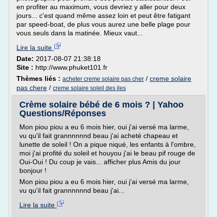
en profiter au maximum, vous devriez y aller pour deux
jours... c'est quand même assez loin et peut être fatigant
par speed-boat, de plus vous aurez une belle plage pour
vous seuls dans la matinée. Mieux vaut...
Lire la suite
Date:
2017-08-07 21:38:18
Site :
http://www.phuket101.fr
Thèmes liés :
/
creme solaire
acheter creme solaire pas cher
pas chere
/
creme solaire soleil des iles
Crème solaire bébé de 6 mois ? | Yahoo
Questions/Réponses
Mon piou piou a eu 6 mois hier, oui j'ai versé ma larme,
vu qu'il fait grannnnnnd beau j'ai acheté chapeau et
lunette de soleil ! On a pique niqué, les enfants à l'ombre,
moi j'ai profité du soleil et houyou j'ai le beau pif rouge de
Oui-Oui ! Du coup je vais... afficher plus Amis du jour
bonjour !
Mon piou piou a eu 6 mois hier, oui j'ai versé ma larme,
vu qu'il fait grannnnnnd beau j'ai...
Lire la suite