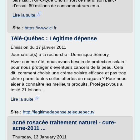
plus clair, l'UFC-Que Choisir sort ce mardi son banc-
d'essai. 60 millions de consommateurs en a...
Lire la suite
Site :
https://www.lci.fr
Télé-Québec : Légitime dépense
Émission du 17 janvier 2011
Journaliste(s) à la recherche : Dominique Sémery
Hiver comme été, nous avons besoin de protection solaire
pour nous protéger d'éventuels cancers de la peau. Cela
dit, comment choisir une crème solaire efficace et pas trop
chère parmi toutes celles offertes en magasin ? Pour nous
aider à connaître les meilleurs produits, Protégez-vous a
testé 21 lotions...
Lire la suite
Site :
http://legitimedepense.telequebec.tv
acné rosacée traitement naturel - cure-
acne-2011 ...
Thursday, 13 January 2011