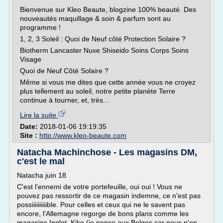
Bienvenue sur Kleo Beaute, blogzine 100% beauté. Des
nouveautés maquillage & soin & parfum sont au
programme !
1, 2, 3 Soleil : Quoi de Neuf côté Protection Solaire ?
Biotherm Lancaster Nuxe Shiseido Soins Corps Soins
Visage
Quoi de Neuf Côté Solaire ?
Même si vous me dites que cette année vous ne croyez
plus tellement au soleil, notre petite planète Terre
continue à tourner, et, très...
Lire la suite
Date:
2018-01-06 19:19:35
Site :
http://www.kleo-beaute.com
Natacha Machinchose - Les magasins DM,
c'est le mal
Natacha juin 18
C'est l'ennemi de votre portefeuille, oui oui ! Vous ne
pouvez pas ressortir de ce magasin indemne, ce n'est pas
possiiiiiiiiiible. Pour celles et ceux qui ne le savent pas
encore, l'Allemagne regorge de bons plans comme les
magasins Inglot, Kiko (je pense aux Belges car nous n'en