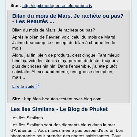
Site :
http://legitimedepense.telequebec.tv
Bilan du mois de Mars. Je rachète ou pas?
- Les Beautés ...
Bilan du mois de Mars. Je rachète ou pas?
Aprés le bilan de Février, voici celui du mois de Mars!
J'aime beaucoup ce concept du bilan à chaque fin de
mois.
Alors, j'ai fini plein de produits, c'est dingue! Tant mieux
hein! ça vide les stocks et ça permet de tester toujours
plus de choses hin hin! Dans l'ensemble, j'ai été plutôt
satisfaite. Ah si quand même, une grosse déception,
mais...
Lire la suite
Site :
http://les-beautes-testent.over-blog.com
Les Iles Similans - Le Blog de Phuket
Les Iles Similans
Les îles Similans sont des diamants bleus dans la mer
d'Andaman... Vous n'avez même pas besoin d'être un bon
photographe pour prendre des photos saisissantes. Pour