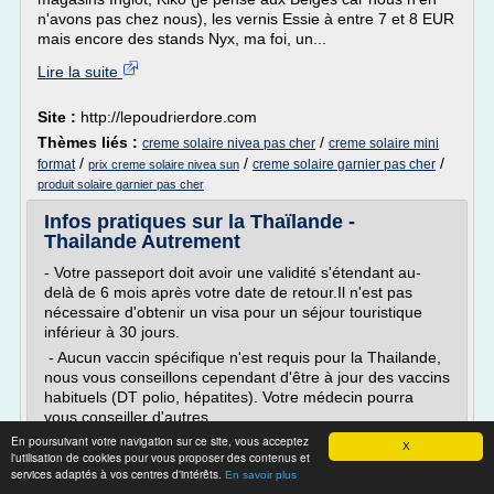
n'avons pas chez nous), les vernis Essie à entre 7 et 8 EUR
mais encore des stands Nyx, ma foi, un...
Lire la suite
Site :
http://lepoudrierdore.com
Thèmes liés :
/
creme solaire nivea pas cher
creme solaire mini
/
/
/
format
creme solaire garnier pas cher
prix creme solaire nivea sun
produit solaire garnier pas cher
Infos pratiques sur la Thaïlande -
Thailande Autrement
- Votre passeport doit avoir une validité s'étendant au-
delà de 6 mois après votre date de retour.Il n'est pas
nécessaire d'obtenir un visa pour un séjour touristique
inférieur à 30 jours.
- Aucun vaccin spécifique n'est requis pour la Thailande,
nous vous conseillons cependant d'être à jour des vaccins
habituels (DT polio, hépatites). Votre médecin pourra
vous conseiller d'autres...
En poursuivant votre navigation sur ce site, vous acceptez
X
Lire la suite
l'utilisation de cookies pour vous proposer des contenus et
services adaptés à vos centres d'intérêts.
Date:
2015-04-30 03:41:21
En savoir plus