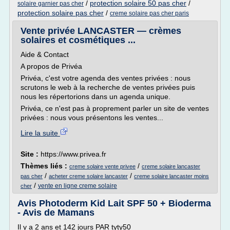
/
protection solaire 50 pas cher
/
solaire garnier pas cher
protection solaire pas cher
/
creme solaire pas cher paris
Vente privée LANCASTER — crèmes
solaires et cosmétiques ...
Aide & Contact
A propos de Privéa
Privéa, c'est votre agenda des ventes privées : nous
scrutons le web à la recherche de ventes privées puis
nous les répertorions dans un agenda unique.
Privéa, ce n'est pas à proprement parler un site de ventes
privées : nous vous présentons les ventes...
Lire la suite
Site :
https://www.privea.fr
Thèmes liés :
/
creme solaire vente privee
creme solaire lancaster
/
/
pas cher
acheter creme solaire lancaster
creme solaire lancaster moins
/
vente en ligne creme solaire
cher
Avis Photoderm Kid Lait SPF 50 + Bioderma
- Avis de Mamans
Il y a 2 ans et 142 jours PAR tyty50