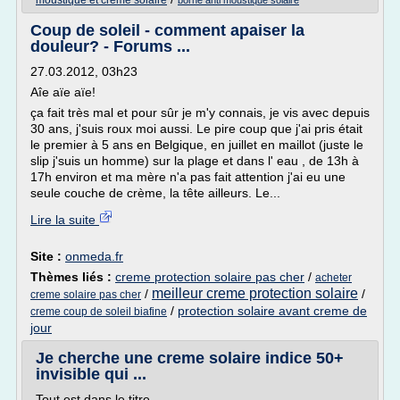
moustique et creme solaire
borne anti moustique solaire
Coup de soleil - comment apaiser la
douleur? - Forums ...
27.03.2012, 03h23
Aîe aïe aïe!
ça fait très mal et pour sûr je m'y connais, je vis avec depuis
30 ans, j'suis roux moi aussi. Le pire coup que j'ai pris était
le premier à 5 ans en Belgique, en juillet en maillot (juste le
slip j'suis un homme) sur la plage et dans l' eau , de 13h à
17h environ et ma mère n'a pas fait attention j'ai eu une
seule couche de crème, la tête ailleurs. Le...
Lire la suite
Site :
onmeda.fr
Thèmes liés :
creme protection solaire pas cher
/
acheter
meilleur creme protection solaire
/
/
creme solaire pas cher
/
protection solaire avant creme de
creme coup de soleil biafine
jour
Je cherche une creme solaire indice 50+
invisible qui ...
Tout est dans le titre.