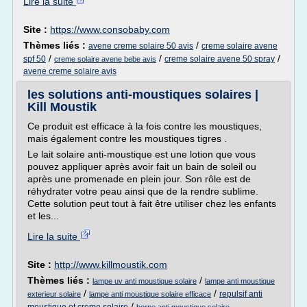
Lire la suite
Site :
https://www.consobaby.com
Thèmes liés :
/
avene creme solaire 50 avis
creme solaire avene
/
/
/
spf 50
creme solaire avene 50 spray
creme solaire avene bebe avis
avene creme solaire avis
les solutions anti-moustiques solaires |
Kill Moustik
Ce produit est efficace à la fois contre les moustiques,
mais également contre les moustiques tigres .
Le lait solaire anti-moustique est une lotion que vous
pouvez appliquer après avoir fait un bain de soleil ou
après une promenade en plein jour. Son rôle est de
réhydrater votre peau ainsi que de la rendre sublime.
Cette solution peut tout à fait être utiliser chez les enfants
et les...
Lire la suite
Site :
http://www.killmoustik.com
Thèmes liés :
/
lampe uv anti moustique solaire
lampe anti moustique
/
/
repulsif anti
exterieur solaire
lampe anti moustique solaire efficace
/