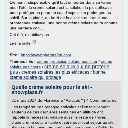
Elément indispensable qu'il faut emporter dans sa valise
pour l'été, la crème solaire est la solution la plus efficace
pour protéger sa peau en cas d'exposition prolongée au
soleil. Sur la plage, au bord de la piscine ou lors d'une
promenade estivale, une bonne crème solaire agira comme
une barrière con...
Cet été, n'oubliez pas...
Lire la suite
Site :
https://www.pharma2m.com
Thèmes liés :
creme protection solaire pas cher
/
creme
creme solaire qui ne protege
solaire pas chere
/
pas
cremes solaires les plus efficaces
bonne
/
/
creme solaire qui protege
Quelle crème solaire pour le ski -
snowplaza.fr
31 mars 2014 de Florence à ' Astuces '' | 4 Commentaires
Les températures presque estivales et l'ensoleillement
soutenu de ces dernières semaines en altitude ont
rappelé la nécessité, valable aussi le reste de l'hiver,
d'une crème solaire fiable et sûre pour tout séjour au ski.
Parce que la neige, omniprésente, conjuguée à l'altitude