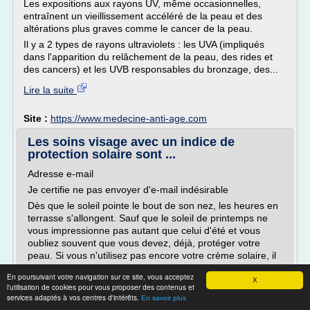
Les expositions aux rayons UV, même occasionnelles,
entraînent un vieillissement accéléré de la peau et des
altérations plus graves comme le cancer de la peau.
Il y a 2 types de rayons ultraviolets : les UVA (impliqués
dans l'apparition du relâchement de la peau, des rides et
des cancers) et les UVB responsables du bronzage, des...
Lire la suite
Site :
https://www.medecine-anti-age.com
Les soins visage avec un indice de
protection solaire sont ...
Adresse e-mail
Je certifie ne pas envoyer d'e-mail indésirable
Dès que le soleil pointe le bout de son nez, les heures en
terrasse s'allongent. Sauf que le soleil de printemps ne
vous impressionne pas autant que celui d'été et vous
oubliez souvent que vous devez, déjà, protéger votre
peau. Si vous n'utilisez pas encore votre crème solaire, il
existe des crèmes de jour, des soins...
En poursuivant votre navigation sur ce site, vous acceptez
X
l'utilisation de cookies pour vous proposer des contenus et
Lire la suite
services adaptés à vos centres d'intérêts.
En savoir plus
Date:
2018-01-05 16:04:52