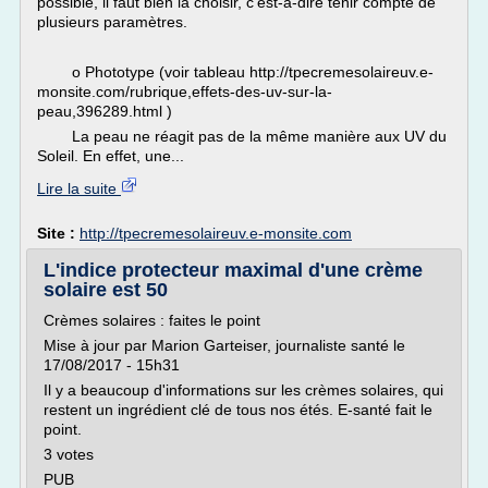
possible, il faut bien la choisir, c'est-à-dire tenir compte de
plusieurs paramètres.
o Phototype (voir tableau http://tpecremesolaireuv.e-
monsite.com/rubrique,effets-des-uv-sur-la-
peau,396289.html )
La peau ne réagit pas de la même manière aux UV du
Soleil. En effet, une...
Lire la suite
Site :
http://tpecremesolaireuv.e-monsite.com
L'indice protecteur maximal d'une crème
solaire est 50
Crèmes solaires : faites le point
Mise à jour par Marion Garteiser, journaliste santé le
17/08/2017 - 15h31
Il y a beaucoup d'informations sur les crèmes solaires, qui
restent un ingrédient clé de tous nos étés. E-santé fait le
point.
3 votes
PUB