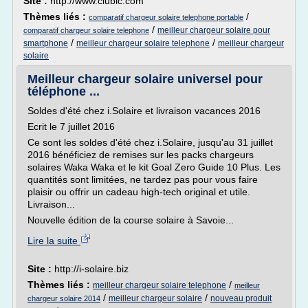
Site :
http://www.clubic.com
Thèmes liés :
/
comparatif chargeur solaire telephone portable
/
meilleur chargeur solaire pour
comparatif chargeur solaire telephone
/
/
smartphone
meilleur chargeur solaire telephone
meilleur chargeur
solaire
Meilleur chargeur solaire universel pour
téléphone ...
Soldes d'été chez i.Solaire et livraison vacances 2016
Ecrit le 7 juillet 2016
Ce sont les soldes d'été chez i.Solaire, jusqu'au 31 juillet
2016 bénéficiez de remises sur les packs chargeurs
solaires Waka Waka et le kit Goal Zero Guide 10 Plus. Les
quantités sont limitées, ne tardez pas pour vous faire
plaisir ou offrir un cadeau high-tech original et utile.
Livraison...
Nouvelle édition de la course solaire à Savoie...
Lire la suite
Site :
http://i-solaire.biz
Thèmes liés :
/
meilleur chargeur solaire telephone
meilleur
/
/
meilleur chargeur solaire
nouveau produit
chargeur solaire 2014