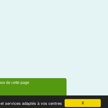
pos de cette page
s et services adaptés à vos centres
X