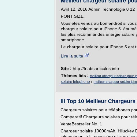
Meilleur chargeur solaire pour
Avril 12, 2016 Admin Technologie 0 12
FONT SIZE:
Vous êtes venus au bon endroit si vous 
chargeur solaire pour iPhone 5. énuméré
les plus recommandés énergie solaire p
smartphone.
Le chargeur solaire pour iPhone 5 est t
Lire la suite
Site :
http://fr.abcarticulos.info
Thèmes liés :
meilleur chargeur solaire pour 
/
solaire telephone
meilleur chargeur solaire iph
lll Top 10 Meilleur Chargeurs 
Chargeurs solaires pour téléphones po
Comparatif Chargeurs solaires pour té
VenteBestseller No. 1
Chargeur solaire 10000mAh, Hiluckey 
intempéries, à la poussière et aux cho