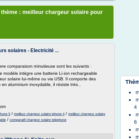
 thème : meilleur chargeur solaire pour
 solaires - Electricité ...
d'une comparaison minutieuse sont les suivants :
 modèle intègre une batterie Li-ion rechargeable
geur solaire lui-même ou via USB. Il comporte des
Thèm
 en aluminium inoxydable, il résiste très...
m
m
.com
4
/
/
phone 5
meilleur chargeur solaire iphone 4
meilleur chargeur solaire
m
/
able
comparatif chargeur solaire telephone
6
m
m