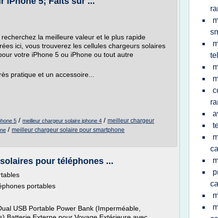
 iPhone 5; Faits sur ...
r
m
s
recherchez la meilleure valeur et le plus rapide
m
es ici, vous trouverez les cellules chargeurs solaires
our votre iPhone 5 ou iPhone ou tout autre
te
m
rès pratique et un accessoire...
m
c
r
a
/
/
meilleur chargeur
iphone 5
meilleur chargeur solaire iphone 4
t
/
meilleur chargeur solaire pour smartphone
one
m
ca
solaires pour téléphones ...
m
p
rtables
ca
léphones portables
m
m
Dual USB Portable Power Bank (Imperméable,
cs) Batterie Externe pour Voyage Extérieure avec