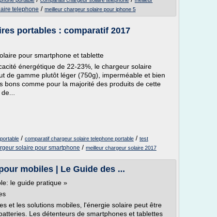
ephone portable
comparatif chargeur solaire telephone
meilleur
/
laire telephone
meilleur chargeur solaire pour iphone 5
ires portables : comparatif 2017
laire pour smartphone et tablette
acité énergétique de 22-23%, le chargeur solaire
t de gamme plutôt léger (750g), imperméable et bien
rès bons comme pour la majorité des produits de cette
de...
/
/
 portable
comparatif chargeur solaire telephone portable
test
/
argeur solaire pour smartphone
meilleur chargeur solaire 2017
pour mobiles | Le Guide des ...
e: le guide pratique »
es
 et les solutions mobiles, l'énergie solaire peut être
 batteries. Les détenteurs de smartphones et tablettes