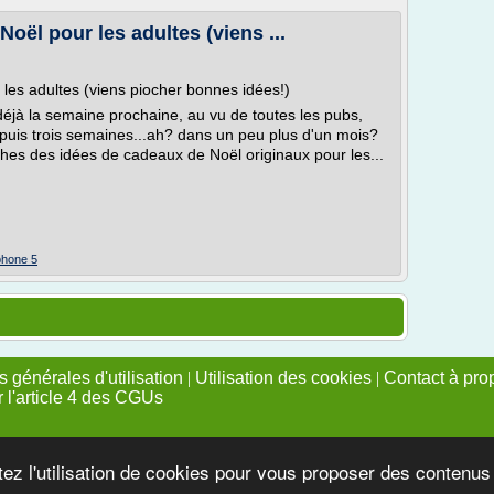
oël pour les adultes (viens ...
les adultes (viens piocher bonnes idées!)
 déjà la semaine prochaine, au vu de toutes les pubs,
 depuis trois semaines...ah? dans un peu plus d'un mois?
rches des idées de cadeaux de Noël originaux pour les...
iphone 5
 générales d'utilisation
|
Utilisation des cookies
|
Contact à pro
r l'article 4 des CGUs
tez l'utilisation de cookies pour vous proposer des contenu