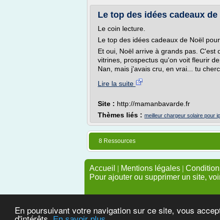
Le top des idées cadeaux de N
Le coin lecture.
Le top des idées cadeaux de Noël pour 
Et oui, Noël arrive à grands pas. C'est
vitrines, prospectus qu'on voit fleurir
Nan, mais j'avais cru, en vrai... tu che
Lire la suite
Site :
http://mamanbavarde.fr
Thèmes liés :
meilleur chargeur solaire pour 
8 Ressources
Accueil
|
Mentions légales
|
Conditions
Pour ajouter ou supprimer un site, voi
En poursuivant votre navigation sur ce site, vous accep
d'intérêts.
En savoir plus