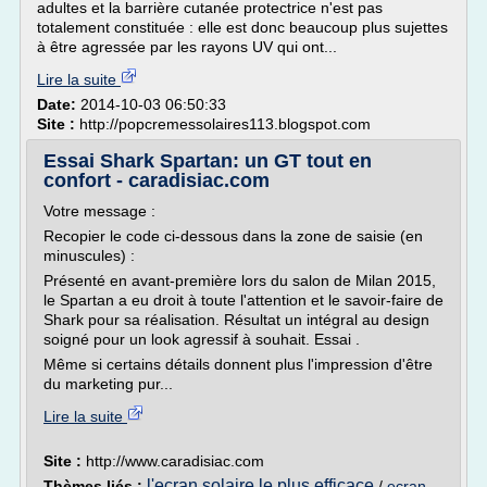
adultes et la barrière cutanée protectrice n'est pas
totalement constituée : elle est donc beaucoup plus sujettes
à être agressée par les rayons UV qui ont...
Lire la suite
Date:
2014-10-03 06:50:33
Site :
http://popcremessolaires113.blogspot.com
Essai Shark Spartan: un GT tout en
confort - caradisiac.com
Votre message :
Recopier le code ci-dessous dans la zone de saisie (en
minuscules) :
Présenté en avant-première lors du salon de Milan 2015,
le Spartan a eu droit à toute l'attention et le savoir-faire de
Shark pour sa réalisation. Résultat un intégral au design
soigné pour un look agressif à souhait. Essai .
Même si certains détails donnent plus l'impression d'être
du marketing pur...
Lire la suite
Site :
http://www.caradisiac.com
l'ecran solaire le plus efficace
Thèmes liés :
/
ecran