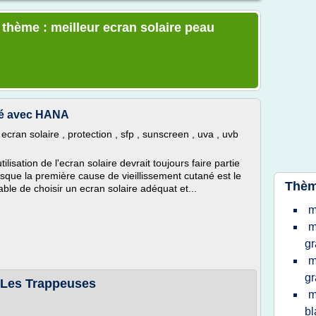
 thème : meilleur ecran solaire peau
uté avec HANA
ran solaire , protection , sfp , sunscreen , uva , uvb
lisation de l'ecran solaire devrait toujours faire partie
sque la première cause de vieillissement cutané est le
Thèm
sable de choisir un ecran solaire adéquat et...
m
m
gr
m
gr
- Les Trappeuses
m
b