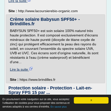
Lire la suite
Site :
http://www.lacoursierebio-organic.com
Crème solaire Babysun SPF50+ -
Brindilles.fr
BABYSUN SPF50+ est soin solaire 100% naturel très
haute protection. Il est composé exclusivement d'écrans
minéraux de haute pureté (dioxyde de titane oxyde de
zinc) qui protègent efficacement la peau des rayons du
soleil, en couvrant l'ensemble du spectre solaire UVA,
UVB et UVC. Ces écrans sont d'origine naturelle, ils sont
résistants à l'eau (crème waterproof) et bénéficient
d'une...
Lire la suite
Site :
https://www.brindilles.fr
Protection solaire - Protection - Lait-en-
Spray FPS 15 par ...
En poursuivant votre navigation sur ce site, vous acceptez
Error
X
l'utilisation de cookies pour vous proposer des contenus et
Descriptif produit
services adaptés à vos centres d'intérêts.
En savoir plus
Vous désirez protéger et hydrater votre peau ? Fondez