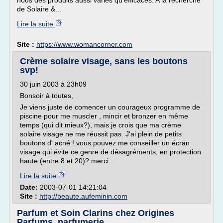
nous des produits aussi variés qu'efficaces. A la recherche
de Solaire &...
Lire la suite
Site :
https://www.womancorner.com
Crème solaire visage, sans les boutons
svp!
30 juin 2003 à 23h09
Bonsoir à toutes,
Je viens juste de comencer un courageux programme de
piscine pour me muscler , mincir et bronzer en même
temps (qui dit mieux?), mais je crois que ma crème
solaire visage ne me réussit pas. J'ai plein de petits
boutons d' acné ! vous pouvez me conseiller un écran
visage qui évite ce genre de désagréments, en protection
haute (entre 8 et 20)? merci...
Lire la suite
Date:
2003-07-01 14:21:04
Site :
http://beaute.aufeminin.com
Parfum et Soin Clarins chez Origines
Parfums, parfumerie ...