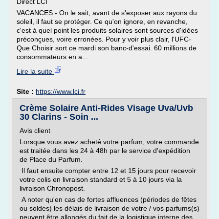
Direct LCI
VACANCES - On le sait, avant de s'exposer aux rayons du
soleil, il faut se protéger. Ce qu'on ignore, en revanche,
c'est à quel point les produits solaires sont sources d'idées
préconçues, voire erronées. Pour y voir plus clair, l'UFC-
Que Choisir sort ce mardi son banc-d'essai. 60 millions de
consommateurs en a...
Lire la suite
Site :
https://www.lci.fr
Crème Solaire Anti-Rides Visage Uva/Uvb
30 Clarins - Soin ...
Avis client
Lorsque vous avez acheté votre parfum, votre commande
est traitée dans les 24 à 48h par le service d'expédition
de Place du Parfum.
Il faut ensuite compter entre 12 et 15 jours pour recevoir
votre colis en livraison standard et 5 à 10 jours via la
livraison Chronopost.
A noter qu'en cas de fortes affluences (périodes de fêtes
ou soldes) les délais de livraison de votre / vos parfums(s)
peuvent être allongés du fait de la logistique interne des