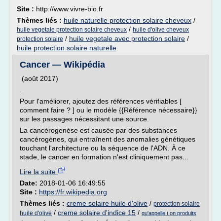
Site :
http://www.vivre-bio.fr
Thèmes liés :
huile naturelle protection solaire cheveux
/
/
huile vegetale protection solaire cheveux
huile d'olive cheveux
/
huile vegetale avec protection solaire
/
protection solaire
huile protection solaire naturelle
Cancer — Wikipédia
(août 2017)
.
Pour l'améliorer, ajoutez des références vérifiables [
comment faire ? ] ou le modèle {{Référence nécessaire}}
sur les passages nécessitant une source.
La cancérogenèse est causée par des substances
cancérogènes, qui entraînent des anomalies génétiques
touchant l'architecture ou la séquence de l'ADN. À ce
stade, le cancer en formation n'est cliniquement pas...
Lire la suite
Date:
2018-01-06 16:49:55
Site :
https://fr.wikipedia.org
Thèmes liés :
creme solaire huile d'olive
/
protection solaire
/
creme solaire d'indice 15
/
huile d'olive
qu'appelle t on produits