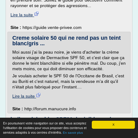
en prendre soin. Suivez le guide pour découvrir comment
rayonner et se protéger des agressions...
Lire la suite
Site :
https://guide.vente-privee.com
Creme solaire 50 qui ne rend pas un teint
blanc/gris ...
Moi aussi j'ai la peau noire, je viens d'acheter la crème
solaire visage de Dermactive SPF 50, et c'est clair que ça
donne le teint blanchâtre si elle pénètre mal. Du coup, j'en
mets moins, ce qui doit diminuer son efficacité.
Je voulais acheter le SPF 50 de l'Occitane de Brasil, c'est
au Buriti et c'est naturel, mais la vendeuse m'a dit qu'il
n'était plus fabriqué pour l'instant....
Lire la suite
Site :
http://forum.manucure.info
huile solaire bio, SPF30, invisible sur la
En poursuivant votre navigation sur ce site, vous acceptez
peau
X
l'utilisation de cookies pour vous proposer des contenus et
services adaptés à vos centres d'intérêts.
Conseils
En savoir plus