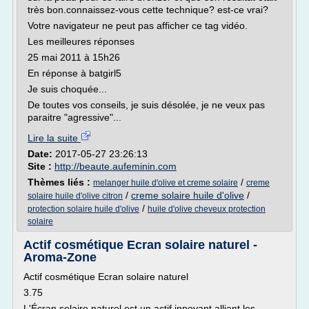
très bon.connaissez-vous cette technique? est-ce vrai?
Votre navigateur ne peut pas afficher ce tag vidéo.
Les meilleures réponses
25 mai 2011 à 15h26
En réponse à batgirl5
Je suis choquée...
De toutes vos conseils, je suis désolée, je ne veux pas
paraitre "agressive"...
Lire la suite
Date:
2017-05-27 23:26:13
Site :
http://beaute.aufeminin.com
Thèmes liés :
/
melanger huile d'olive et creme solaire
creme
/
creme solaire huile d'olive
/
solaire huile d'olive citron
/
protection solaire huile d'olive
huile d'olive cheveux protection
solaire
Actif cosmétique Ecran solaire naturel -
Aroma-Zone
Actif cosmétique Ecran solaire naturel
3.75
L'Écran solaire naturel est un actif innovant alliant les