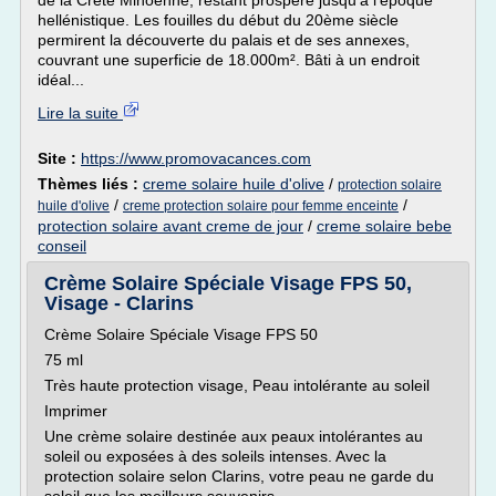
de la Crète Minoenne, restant prospère jusqu'à l'époque
hellénistique. Les fouilles du début du 20ème siècle
permirent la découverte du palais et de ses annexes,
couvrant une superficie de 18.000m². Bâti à un endroit
idéal...
Lire la suite
Site :
https://www.promovacances.com
Thèmes liés :
creme solaire huile d'olive
/
protection solaire
/
/
huile d'olive
creme protection solaire pour femme enceinte
protection solaire avant creme de jour
/
creme solaire bebe
conseil
Crème Solaire Spéciale Visage FPS 50,
Visage - Clarins
Crème Solaire Spéciale Visage FPS 50
75 ml
Très haute protection visage, Peau intolérante au soleil
Imprimer
Une crème solaire destinée aux peaux intolérantes au
soleil ou exposées à des soleils intenses. Avec la
protection solaire selon Clarins, votre peau ne garde du