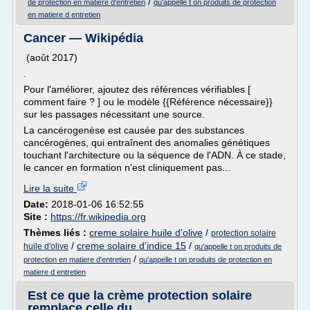
/
de protection en matiere d'entretien
qu'appelle t on produits de protection
en matiere d entretien
Cancer — Wikipédia
(août 2017)
.
Pour l'améliorer, ajoutez des références vérifiables [
comment faire ? ] ou le modèle {{Référence nécessaire}}
sur les passages nécessitant une source.
La cancérogenèse est causée par des substances
cancérogènes, qui entraînent des anomalies génétiques
touchant l'architecture ou la séquence de l'ADN. À ce stade,
le cancer en formation n'est cliniquement pas...
Lire la suite
Date:
2018-01-06 16:52:55
Site :
https://fr.wikipedia.org
Thèmes liés :
creme solaire huile d'olive
/
protection solaire
/
creme solaire d'indice 15
/
huile d'olive
qu'appelle t on produits de
/
protection en matiere d'entretien
qu'appelle t on produits de protection en
matiere d entretien
Est ce que la crème protection solaire
remplace celle du ...