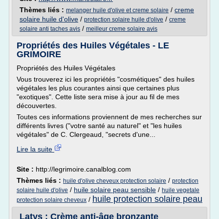
Thèmes liés :
/
creme
melanger huile d'olive et creme solaire
solaire huile d'olive
/
/
protection solaire huile d'olive
creme
/
solaire anti taches avis
meilleur creme solaire avis
Propriétés des Huiles Végétales - LE
GRIMOIRE
Propriétés des Huiles Végétales
Vous trouverez ici les propriétés "cosmétiques" des huiles
végétales les plus courantes ainsi que certaines plus
"exotiques". Cette liste sera mise à jour au fil de mes
découvertes.
Toutes ces informations proviennent de mes recherches sur
différents livres ("votre santé au naturel" et "les huiles
végétales" de C. Clergeaud, "secrets d'une...
Lire la suite
Site :
http://legrimoire.canalblog.com
Thèmes liés :
/
huile d'olive cheveux protection solaire
protection
/
huile solaire peau sensible
/
solaire huile d'olive
huile vegetale
huile protection solaire peau
/
protection solaire cheveux
Latys : Crème anti-âge bronzante