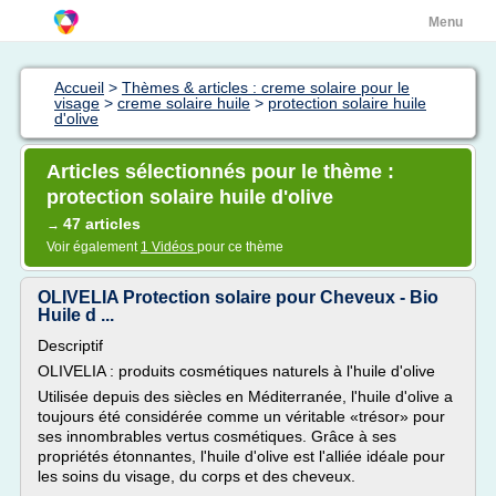
Menu
Accueil
>
Thèmes & articles : creme solaire pour le
visage
>
creme solaire huile
>
protection solaire huile
d'olive
Articles sélectionnés pour le thème :
protection solaire huile d'olive
47 articles
→
Voir également
1 Vidéos
pour ce thème
OLIVELIA Protection solaire pour Cheveux - Bio
Huile d ...
Descriptif
OLIVELIA : produits cosmétiques naturels à l'huile d'olive
Utilisée depuis des siècles en Méditerranée, l'huile d'olive a
toujours été considérée comme un véritable «trésor» pour
ses innombrables vertus cosmétiques. Grâce à ses
propriétés étonnantes, l'huile d'olive est l'alliée idéale pour
les soins du visage, du corps et des cheveux.