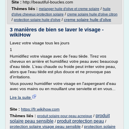
Site :
http://beautiful-boucles.com
Thèmes liés :
/
melanger huile d'olive et creme solaire
huile
/
d'olive cheveux protection solaire
creme solaire huile d'olive citron
/
/
creme solaire huile d'olive
protection solaire huile d'olive
3 manières de bien se laver le visage -
wikiHow
Lavez votre visage tous les jours
1
Humidifiez votre visage avec de l'eau tiède. Tirez vos
cheveux en arrière et humidifiez votre peau avec beaucoup
d'eau tiède. L'eau chaude ou froide peut irriter votre peau,
alors que l'eau tiède est plus douce et ne provoque pas
d'irritations.
Vous pouvez humidifier votre visage en l'aspergeant d'eau
avec vos mains ou en mouillant une serviette et en vous...
Lire la suite
Site :
https://fr.wikihow.com
produit
Thèmes liés :
/
produit solaire pour peau acneique
solaire peau sensible
produit protection peau
/
/
protection solaire visage peau sensible
/
protection solaire