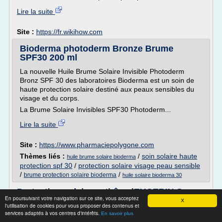
Lire la suite
Site :
https://fr.wikihow.com
Bioderma photoderm Bronze Brume
SPF30 200 ml
La nouvelle Huile Brume Solaire Invisible Photoderm
Bronz SPF 30 des laboratoires Bioderma est un soin de
haute protection solaire destiné aux peaux sensibles du
visage et du corps.
La Brume Solaire Invisibles SPF30 Photoderm...
Lire la suite
Site :
https://www.pharmaciepolygone.com
Thèmes liés :
/
soin solaire haute
huile brume solaire bioderma
protection spf 30
/
protection solaire visage peau sensible
/
/
brume protection solaire bioderma
huile solaire bioderma 30
Protection solaire anti-âge |EUCERIN Sun
En poursuivant votre navigation sur ce site, vous acceptez
Fluid Anti-Âge 50 ...
X
l'utilisation de cookies pour vous proposer des contenus et
services adaptés à vos centres d'intérêts.
EUCERIN Sun Fluid Anti-Âge 50
En savoir plus