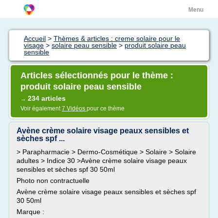
Menu
Accueil
>
Thèmes & articles : creme solaire pour le
visage
>
solaire peau sensible
>
produit solaire peau
sensible
Articles sélectionnés pour le thème :
produit solaire peau sensible
234 articles
→
Voir également
7 Vidéos
pour ce thème
Avène crème solaire visage peaux sensibles et
sèches spf ...
> Parapharmacie > Dermo-Cosmétique > Solaire > Solaire
adultes > Indice 30 >Avène crème solaire visage peaux
sensibles et sèches spf 30 50ml
Photo non contractuelle
Avène crème solaire visage peaux sensibles et sèches spf
30 50ml
Marque :