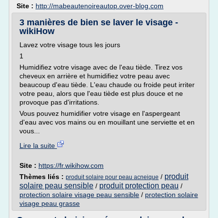
Site :
http://mabeautenoireautop.over-blog.com
3 manières de bien se laver le visage -
wikiHow
Lavez votre visage tous les jours
1
Humidifiez votre visage avec de l'eau tiède. Tirez vos
cheveux en arrière et humidifiez votre peau avec
beaucoup d'eau tiède. L'eau chaude ou froide peut irriter
votre peau, alors que l'eau tiède est plus douce et ne
provoque pas d'irritations.
Vous pouvez humidifier votre visage en l'aspergeant
d'eau avec vos mains ou en mouillant une serviette et en
vous...
Lire la suite
Site :
https://fr.wikihow.com
produit
Thèmes liés :
/
produit solaire pour peau acneique
solaire peau sensible
produit protection peau
/
/
protection solaire visage peau sensible
/
protection solaire
visage peau grasse