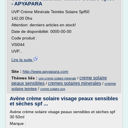
- APYAPARA
UVP Crème Minérale Teintée Solaire Spf50
142,00 Dhs
Attention: derniers articles en stock!
Date de disponibilité: 0000-00-00
Code produit :
VSI044
UVP...
Lire la suite
Site :
http://www.apyapara.com
creme solaire
Thèmes liés :
/
uvp creme solaire minerale
peaux sensibles
cremes solaires minerales
/
/
creme
solaire teintee
/
creme solaire uvp
Avène crème solaire visage peaux sensibles
et sèches spf ...
Avène crème solaire visage peaux sensibles et sèches spf
30 50ml
Marque :