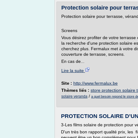
Protection solaire pour terras
Protection solaire pour terrasse, véran
Screens
Vous désirez profiter de votre terrasse 
la recherche d'une protection solaire es
cherchez plus. Fermalux met à votre dis
couverture de terrasse, screens.
En cas de...
Lire la suite
Site :
http://www.fermalux.be
Thèmes liés :
store protection solaire 
/
solaire veranda
a quel besoin repond le store de
PROTECTION SOLAIRE D’UN
3-Les films solaire de protection pour 
D'un très bon rapport qualité prix, les f
peuvent être un bon complément pour fr