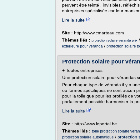
peuvent être teinté , invisibles, réfléchi
entreprises spécialisée car leur maniem
Lire la suite
Site :
http://www.cmarteau.com
Thèmes liés :
protection solaire veranda prix
/
exterieure pour veranda
protection solaire t
Protection solaire pour véran
+ Toutes entreprises
Une protection solaire pour vérandas 
Pour chaque type de véranda il y a une
ou formes spécifiques ne sont aucun pr
pour la toile que pour les profilés de vo
parfaitement possible harmoniser la pro
Lire la suite
Site :
http://www.leportal.be
Thèmes liés :
toile protection solaire vera
/
protection 
protection solaire automatique