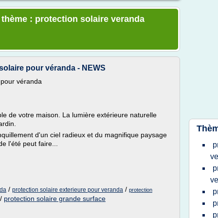
 thème : protection solaire veranda
n solaire pour véranda - NEWS
e pour véranda
le de votre maison. La lumière extérieure naturelle
ardin.
Thèm
nquillement d'un ciel radieux et du magnifique paysage
e l'été peut faire...
p
v
p
v
/
/
nda
protection solaire exterieure pour veranda
protection
p
/
protection solaire grande surface
p
p