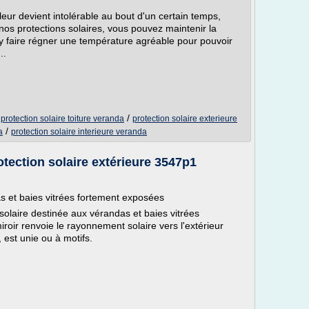
eur devient intolérable au bout d'un certain temps,
 nos protections solaires, vous pouvez maintenir la
y faire régner une température agréable pour pouvoir
..
/
/
protection solaire toiture veranda
protection solaire exterieure
/
a
protection solaire interieure veranda
otection solaire extérieure 3547p1
as et baies vitrées fortement exposées
 solaire destinée aux vérandas et baies vitrées
roir renvoie le rayonnement solaire vers l'extérieur
, est unie ou à motifs.