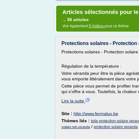
Articles sélectionnés pour le
36 articles
→
Voir également
9 Vidéos
pour ce thème
Protections solaires - Protectio
Protections solaires - Protection solair
Régulation de la température :
Votre véranda peur être la pièce agréab
vous emporte littéralement dans votre j
Cette pièce vous permet de profiter tra
qui s'offre à vous. Toutefois, la chaleur d
Lire la suite
Site :
http://www.fermalux.be
Thèmes liés :
toile protection solaire vera
/
protection solaire veranda
solaire toit veranda