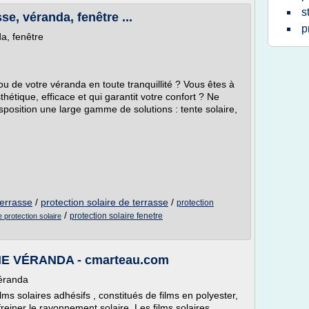
s
se, véranda, fenêtre ...
p
da, fenêtre
ou de votre véranda en toute tranquillité ? Vous êtes à
thétique, efficace et qui garantit votre confort ? Ne
position une large gamme de solutions : tente solaire,
terrasse
/
protection solaire de terrasse
/
protection
/
protection solaire fenetre
 protection solaire
E VÉRANDA - cmarteau.com
véranda
ilms solaires adhésifs , constitués de films en polyester,
einer le rayonnement solaire. Les films solaires