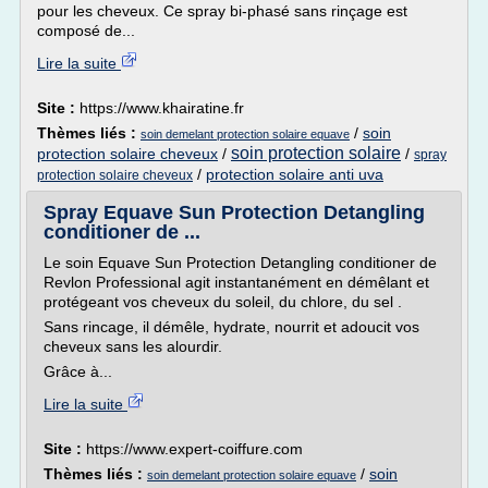
pour les cheveux. Ce spray bi-phasé sans rinçage est
composé de...
Lire la suite
Site :
https://www.khairatine.fr
Thèmes liés :
/
soin
soin demelant protection solaire equave
soin protection solaire
protection solaire cheveux
/
/
spray
/
protection solaire anti uva
protection solaire cheveux
Spray Equave Sun Protection Detangling
conditioner de ...
Le soin Equave Sun Protection Detangling conditioner de
Revlon Professional agit instantanément en démêlant et
protégeant vos cheveux du soleil, du chlore, du sel .
Sans rincage, il démêle, hydrate, nourrit et adoucit vos
cheveux sans les alourdir.
Grâce à...
Lire la suite
Site :
https://www.expert-coiffure.com
Thèmes liés :
/
soin
soin demelant protection solaire equave