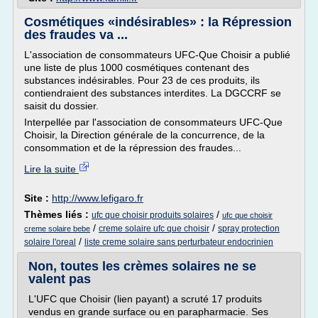
Cosmétiques «indésirables» : la Répression
des fraudes va ...
L'association de consommateurs UFC-Que Choisir a publié
une liste de plus 1000 cosmétiques contenant des
substances indésirables. Pour 23 de ces produits, ils
contiendraient des substances interdites. La DGCCRF se
saisit du dossier.
Interpellée par l'association de consommateurs UFC-Que
Choisir, la Direction générale de la concurrence, de la
consommation et de la répression des fraudes...
Lire la suite
Site :
http://www.lefigaro.fr
Thèmes liés :
/
ufc que choisir produits solaires
ufc que choisir
/
/
creme solaire ufc que choisir
spray protection
creme solaire bebe
/
solaire l'oreal
liste creme solaire sans perturbateur endocrinien
Non, toutes les crèmes solaires ne se
valent pas
L'UFC que Choisir (lien payant) a scruté 17 produits
vendus en grande surface ou en parapharmacie. Ses