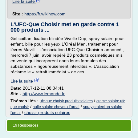
Lire la suite
Site :
https://fr.wikihow.com
L’UFC-Que Choisir met en garde contre 1
000 produits ...
Gel coiffant fixation blindée Vivelle Dop, spray solaire pour
enfant, bille pour les yeux L'Oréal Men, traitement pour
lèvres Mavill... L'association UFC-Que Choisir a annoncé ,
mercredi 7 juin, avoir repéré 23 produits cosmétiques mis
en vente qui incorporent dans leurs formules des
substances « rigoureusement interdites ». L'association
réclame le « retrait immédiat » de ces...
Lire la suite
Date:
2017-12-11 08:34:41
Site :
http://www.lemonde.fr
Thèmes liés :
/
ufc que choisir produits solaires
creme solaire ufc
/
/
que choisir
huile solaire cheveux l'oreal
spray protection solaire
/
choisir produits solaires
l'oreal
19 Ressources