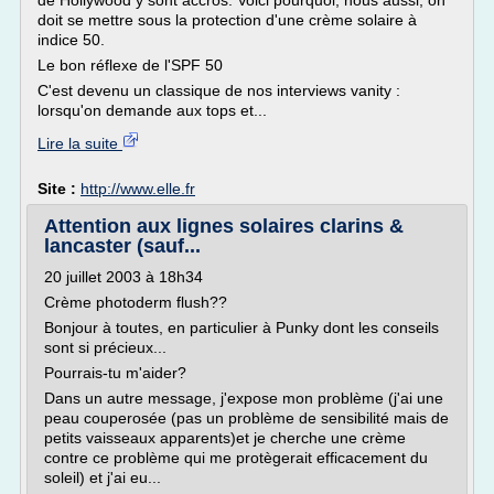
de Hollywood y sont accros. Voici pourquoi, nous aussi, on
doit se mettre sous la protection d'une crème solaire à
indice 50.
Le bon réflexe de l'SPF 50
C'est devenu un classique de nos interviews vanity :
lorsqu'on demande aux tops et...
Lire la suite
Site :
http://www.elle.fr
Attention aux lignes solaires clarins &
lancaster (sauf...
20 juillet 2003 à 18h34
Crème photoderm flush??
Bonjour à toutes, en particulier à Punky dont les conseils
sont si précieux...
Pourrais-tu m'aider?
Dans un autre message, j'expose mon problème (j'ai une
peau couperosée (pas un problème de sensibilité mais de
petits vaisseaux apparents)et je cherche une crème
contre ce problème qui me protègerait efficacement du
soleil) et j'ai eu...