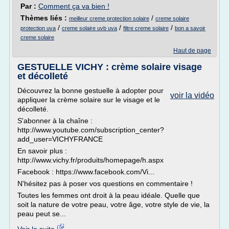
Par :
Comment ça va bien !
Thèmes liés :
/
meilleur creme protection solaire
creme solaire
/
/
/
protection uva
creme solaire uvb uva
filtre creme solaire
bon a savoir
creme solaire
Haut de page
GESTUELLE VICHY : crème solaire visage
et décolleté
Découvrez la bonne gestuelle à adopter pour
voir la vidéo
appliquer la crème solaire sur le visage et le
décolleté.
S'abonner à la chaîne :
http://www.youtube.com/subscription_center?
add_user=VICHYFRANCE
En savoir plus :
http://www.vichy.fr/produits/homepage/h.aspx
Facebook : https://www.facebook.com/Vi...
N'hésitez pas à poser vos questions en commentaire !
Toutes les femmes ont droit à la peau idéale. Quelle que
soit la nature de votre peau, votre âge, votre style de vie, la
peau peut se...