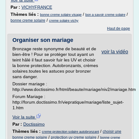
Voir la suite
Par :
VICHYFRANCE
Thèmes liés :
/
/
bonne creme solaire visage
bon a savoir creme solaire
/
bonne creme solaire
creme solaire vichy
Haut de page
Organiser son mariage
Bronzage reste synonyme de beauté et de
voir la vidéo
bien-être ! Pour se protéger tout ayant un
teint hâlé il faut savoir fuir les UV et choisir
la bonne protection. Autobronzants, crèmes
solaires.toutes les astuces pour bronzer
sans danger.
Dossier mariage :
http://www.doctissimo.fr/html/beaute/mariage/niv2/mariage.htm
Forum Mariage :
http://forum.doctissimo.fr/viepratique/mariage/liste_sujet-
1.htm
Voir la suite
Par :
Doctissimo
Thèmes liés :
/
choisir une
creme protection solaire autobronzant
/
/
bonne creme solaire
protection uv creme solaire
bonne creme