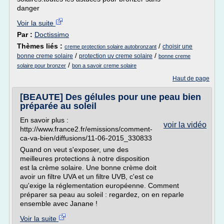
danger
Voir la suite
Par :
Doctissimo
Thèmes liés :
/
choisir une
creme protection solaire autobronzant
/
/
bonne creme solaire
protection uv creme solaire
bonne creme
/
solaire pour bronzer
bon a savoir creme solaire
Haut de page
[BEAUTE] Des gélules pour une peau bien
préparée au soleil
En savoir plus :
voir la vidéo
http://www.france2.fr/emissions/comment-
ca-va-bien/diffusions/11-06-2015_330833
Quand on veut s'exposer, une des
meilleures protections à notre disposition
est la crème solaire. Une bonne crème doit
avoir un filtre UVA et un filtre UVB, c'est ce
qu'exige la réglementation européenne. Comment
préparer sa peau au soleil : regardez, on en reparle
ensemble avec Janane !
Voir la suite