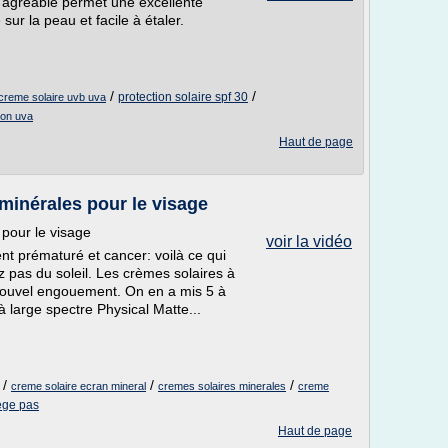
e agréable permet une excellente
 sur la peau et facile à étaler.
/
/
protection solaire spf 30
creme solaire uvb uva
ion uva
Haut de page
 minérales pour le visage
 pour le visage
voir la vidéo
ent prématuré et cancer: voilà ce qui
z pas du soleil. Les crèmes solaires à
n nouvel engouement. On en a mis 5 à
à large spectre Physical Matte...
/
/
/
creme solaire ecran mineral
cremes solaires minerales
creme
ege pas
Haut de page