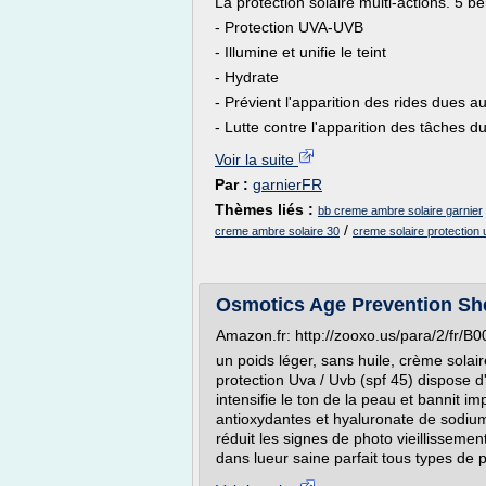
La protection solaire multi-actions. 5 bé
- Protection UVA-UVB
- Illumine et unifie le teint
- Hydrate
- Prévient l'apparition des rides dues au
- Lutte contre l'apparition des tâches du
Voir la suite
Par :
garnierFR
Thèmes liés :
bb creme ambre solaire garnier
/
creme ambre solaire 30
creme solaire protection
Osmotics Age Prevention Shee
Amazon.fr: http://zooxo.us/para/2/fr/B
un poids léger, sans huile, crème solair
protection Uva / Uvb (spf 45) dispose d'
intensifie le ton de la peau et bannit i
antioxydantes et hyaluronate de sodiu
réduit les signes de photo vieillissemen
dans lueur saine parfait tous types de p