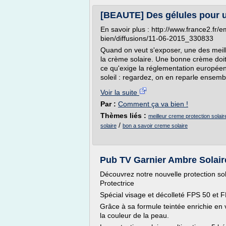
[BEAUTE] Des gélules pour u
En savoir plus : http://www.france2.fr
bien/diffusions/11-06-2015_330833
Quand on veut s'exposer, une des meille
la crème solaire. Une bonne crème doit a
ce qu'exige la réglementation europé
soleil : regardez, on en reparle ensem
Voir la suite
Par :
Comment ça va bien !
Thèmes liés :
meilleur creme protection solair
/
solaire
bon a savoir creme solaire
Pub TV Garnier Ambre Solai
Découvrez notre nouvelle protection s
Protectrice
Spécial visage et décolleté FPS 50 et 
Grâce à sa formule teintée enrichie en 
la couleur de la peau.