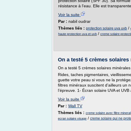
protection solaire (SPF 30). Sa formul
résistance à l'eau. Elle est transparente
Voir la suite
Par :
nabil oudrar
Thèmes liés :
/
protection solaire uva uvb
/
haute protection uva et uvb
creme solaire protect
On a testé 5 crèmes solaires
On a testé 5 crèmes solaires minérales
Rides, taches pigmentaires, vieillissem
guette votre peau si vous ne la protége
filtres minéraux suscitent d’ailleurs u
l’épreuve. 1- Écran solaire UVA et UVB 
Voir la suite
Par :
Wall TV
Thèmes liés :
creme solaire avec filtre mineral
/
creme solaire qui ne prot
ecran solaire visage