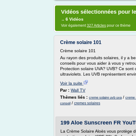
Vidéos sélectionnées pour le
6 Vidéos
→
Voir également
327 Articles
pour ce thème
Crème solaire 101
Crème solaire 101
Au rayon des produits solaires, il y a b
conseils pour vous aider à vous y retro
Protection solaire UVA? UVB? Ce sont d
ultraviolets. Les UVB représentent envir
Voir la suite
Par :
Wall TV
Thèmes liés :
/
creme solaire uvb uva
creme s
/
cremes solaires
conseil
199 Aloe Sunscreen FR You
La Crème Solaire Aloès vous protège 