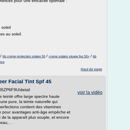
néfices pour une efficacité optimale :
 soleil
es au soleil.
/
/
/
bb creme protection solaire 50
creme solaire visage fps 50+
bb
 uva
Haut de page
r Facial Tint Spf 45
005ZP6F9U/detail
voir la vidéo
e teinté offre large spectre haute
une pure, la teinte naturelle qui
mperfections contient des vitamines
m pour avantages anti-âge empêche et
t de la apparaît plus souple, et encore
eau,...