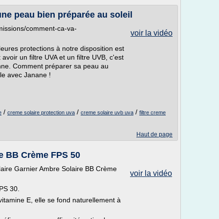
ne peau bien préparée au soleil
/emissions/comment-ca-va-
voir la vidéo
ures protections à notre disposition est
voir un filtre UVA et un filtre UVB, c'est
enne. Comment préparer sa peau au
ble avec Janane !
/
/
/
e
creme solaire protection uva
creme solaire uvb uva
filtre creme
Haut de page
re BB Crème FPS 50
olaire Garnier Ambre Solaire BB Crème
voir la vidéo
FPS 30.
vitamine E, elle se fond naturellement à