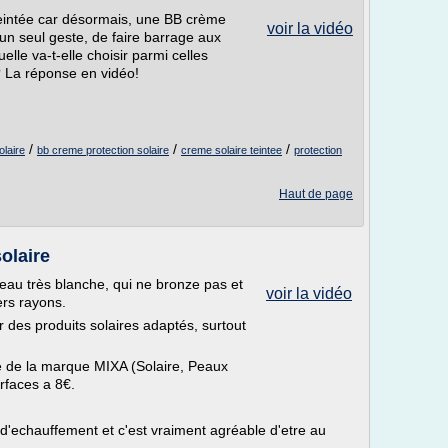
teintée car désormais, une BB crème
voir la vidéo
n seul geste, de faire barrage aux
uelle va-t-elle choisir parmi celles
 La réponse en vidéo!
/
/
/
olaire
bb creme protection solaire
creme solaire teintee
protection
Haut de page
olaire
peau très blanche, qui ne bronze pas et
voir la vidéo
ers rayons.
r des produits solaires adaptés, surtout
e de la marque MIXA (Solaire, Peaux
rfaces a 8€.
 d'echauffement et c'est vraiment agréable d'etre au