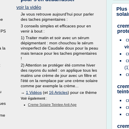
voir la vidéo
Plus
solai
Je vous retrouve aujourd'hui pour parler
me
des taches pigmentaires :
crem
3 conseils simples et efficaces pour en
prot
 FPS
venir à bout :
1) Traiter matin et soir avec un sérum
c
dépigmentant : mon chouchou le sérum
v
à la
vinoperfect de Caudalie doux pour la peau
mais tenace pour les taches pigmentaires
c
!
c
:
2) Attention se protéger été comme hiver
(1
des rayons du soleil : on applique tous les
c
matins une crème de jour avec un filtre et
l'été on la remplace par une crème solaire
comme par exemple la crème...
crem
tein
u
→
1 Vidéos
(et
16 Articles
) pour ce thème
Voir également
:
c
dues
Creme Solaire Teintee Anti Age
c
c
ème
crem