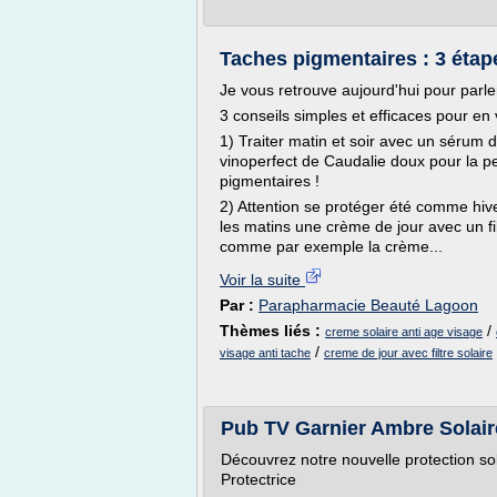
Taches pigmentaires : 3 étap
Je vous retrouve aujourd'hui pour parle
3 conseils simples et efficaces pour en 
1) Traiter matin et soir avec un séru
vinoperfect de Caudalie doux pour la p
pigmentaires !
2) Attention se protéger été comme hive
les matins une crème de jour avec un fil
comme par exemple la crème...
Voir la suite
Par :
Parapharmacie Beauté Lagoon
Thèmes liés :
/
creme solaire anti age visage
/
visage anti tache
creme de jour avec filtre solaire
Pub TV Garnier Ambre Solai
Découvrez notre nouvelle protection s
Protectrice