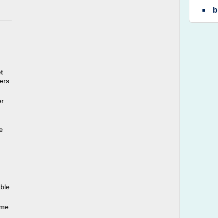
t
ers
er
e
able
ème