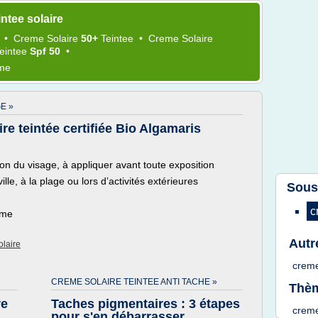
ntee solaire
e
•
Creme Solaire
50+
Teintee
•
Creme Solaire
Teintee
Spf 50
•
ème
E »
re teintée certifiée Bio Algamaris
on du visage, à appliquer avant toute exposition
le, à la plage ou lors d’activités extérieures
Sous
c
ème
Autr
olaire
creme
CREME SOLAIRE TEINTEE ANTI TACHE »
Thèm
re
Taches pigmentaires : 3 étapes
creme
pour s'en débarrasser