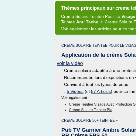
Thèmes principaux sur creme tei
Creme Solaire Teintee
Pour Le
Visag
Teintee
Anti Tache
•
Creme Solaire 
Voir également
les articles
pour ce th
CREME SOLAIRE TEINTEE POUR LE VISAG
Application de la crème Solai
voir la vidéo
- Crème solaire adaptée à une protecti
- Recommandée lors d’expositions en vil
- Convient à tout les types de peau
→
5 Vidéos
(et
57 Articles
) pour ce th
Voir également
:
Creme Teintee Visage Avec Protection S
Creme Solaire Teintee Bio
CREME SOLAIRE 50+ TEINTEE »
Pub TV Garnier Ambre Solai
BB Crème FPS 50