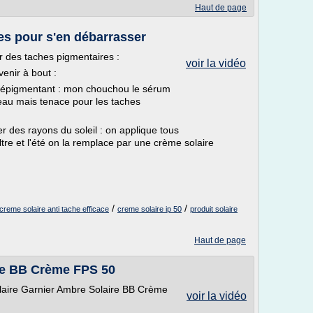
Haut de page
es pour s'en débarrasser
r des taches pigmentaires :
voir la vidéo
venir à bout :
m dépigmentant : mon chouchou le sérum
eau mais tenace pour les taches
r des rayons du soleil : on applique tous
tre et l'été on la remplace par une crème solaire
/
/
creme solaire anti tache efficace
creme solaire ip 50
produit solaire
Haut de page
re BB Crème FPS 50
olaire Garnier Ambre Solaire BB Crème
voir la vidéo