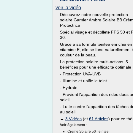
voir la vidéo
Découvrez notre nouvelle protection
solaire Garnier Ambre Solaire BB Crè
Protectrice
Spécial visage et décolleté FPS 50 et
30.
Grâce à sa formule teintée enrichie en
vitamine E, elle se fond naturellement 
couleur de la peau.
La protection solaire multi-actions. 5
bénéfices pour une efficacité optimale 
- Protection UVA-UVB
- Illumine et unifie le teint
- Hydrate
- Prévient l'apparition des rides dues a
soleil
- Lutte contre l'apparition des tâches 
au soleil.
→
3 Vidéos
(et
61 Articles
) pour ce th
Voir également
:
Creme Solaire 50 Teintee