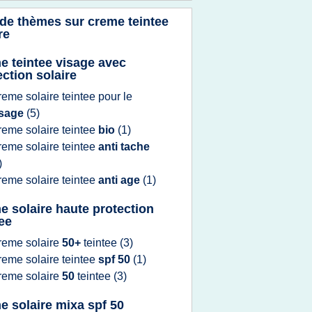
 de thèmes sur
creme teintee
re
e teintee visage avec
ection solaire
reme solaire teintee
pour le
isage
(5)
reme solaire teintee
bio
(1)
reme solaire teintee
anti tache
)
reme solaire teintee
anti age
(1)
e solaire haute protection
tee
reme solaire
50+
teintee
(3)
reme solaire teintee
spf 50
(1)
reme solaire
50
teintee
(3)
e solaire mixa spf 50