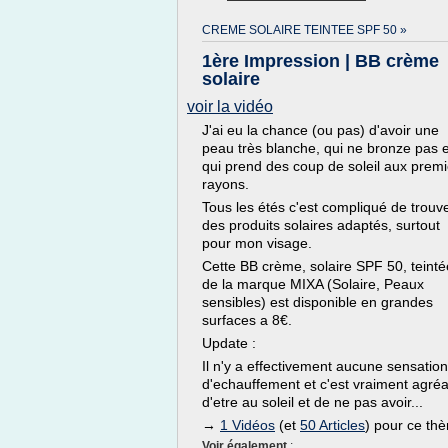
CREME SOLAIRE TEINTEE SPF 50 »
1ère Impression | BB crème
solaire
voir la vidéo
J'ai eu la chance (ou pas) d'avoir une
peau très blanche, qui ne bronze pas e
qui prend des coup de soleil aux premi
rayons.
Tous les étés c'est compliqué de trouv
des produits solaires adaptés, surtout
pour mon visage.
Cette BB crème, solaire SPF 50, teinté
de la marque MIXA (Solaire, Peaux
sensibles) est disponible en grandes
surfaces a 8€.
Update :
Il n'y a effectivement aucune sensation
d'echauffement et c'est vraiment agré
d'etre au soleil et de ne pas avoir...
→
1 Vidéos
(et
50 Articles
) pour ce th
Voir également
: