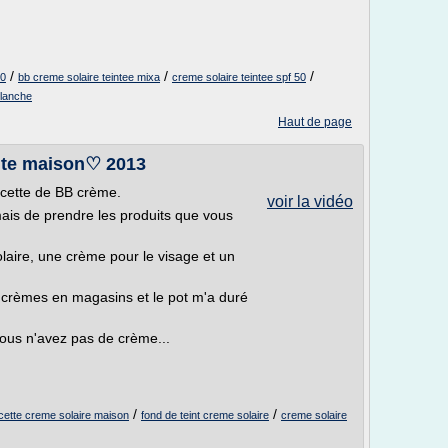
/
/
/
50
bb creme solaire teintee mixa
creme solaire teintee spf 50
blanche
Haut de page
ite maison♡ 2013
ecette de BB crème.
voir la vidéo
mais de prendre les produits que vous
laire, une crème pour le visage et un
B crèmes en magasins et le pot m'a duré
vous n'avez pas de crème...
/
/
cette creme solaire maison
fond de teint creme solaire
creme solaire