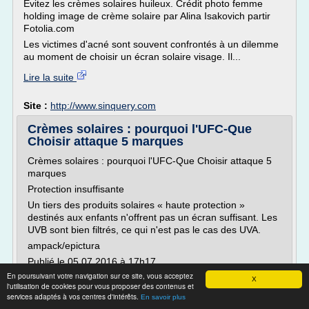
Évitez les crèmes solaires huileux. Crédit photo femme
holding image de crème solaire par Alina Isakovich partir
Fotolia.com
Les victimes d'acné sont souvent confrontés à un dilemme
au moment de choisir un écran solaire visage. Il...
Lire la suite
Site :
http://www.sinquery.com
Crèmes solaires : pourquoi l'UFC-Que
Choisir attaque 5 marques
Crèmes solaires : pourquoi l'UFC-Que Choisir attaque 5
marques
Protection insuffisante
Un tiers des produits solaires « haute protection »
destinés aux enfants n'offrent pas un écran suffisant. Les
UVB sont bien filtrés, ce qui n'est pas le cas des UVA.
ampack/epictura
Publié le 05.07.2016 à 17h17
En poursuivant votre navigation sur ce site, vous acceptez
A A
X
l'utilisation de cookies pour vous proposer des contenus et
UFC-Que-Choisir
services adaptés à vos centres d'intérêts.
En savoir plus