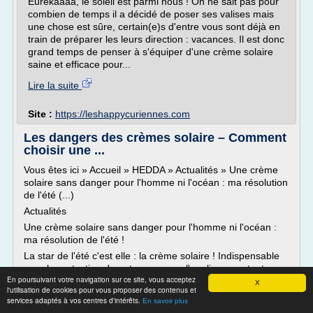
Eurékaaaa, le soleil est parmi nous ! On ne sait pas pour
combien de temps il a décidé de poser ses valises mais
une chose est sûre, certain(e)s d'entre vous sont déjà en
train de préparer les leurs direction : vacances. Il est donc
grand temps de penser à s'équiper d'une crème solaire
saine et efficace pour...
Lire la suite
Site :
https://leshappycuriennes.com
Les dangers des crèmes solaire – Comment
choisir une ...
Vous êtes ici » Accueil » HEDDA » Actualités » Une crème
solaire sans danger pour l'homme ni l'océan : ma résolution
de l'été (...)
Actualités
Une crème solaire sans danger pour l'homme ni l'océan :
ma résolution de l'été !
La star de l'été c'est elle : la crème solaire ! Indispensable
pour la protection de notre peau, on l'applique sur tout
En poursuivant votre navigation sur ce site, vous acceptez
notre corps et ce plusieurs...
X
l'utilisation de cookies pour vous proposer des contenus et
services adaptés à vos centres d'intérêts.
Lire la suite
En savoir plus