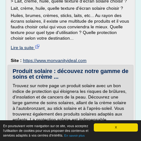
> Lait, crème, huile, quelle texture d'écran solaire choisir ?
Lait, crème, huile, quelle texture d'écran solaire choisir ?
Huiles, brumes, crèmes, sticks, laits, etc... Au rayon des
écrans solaires, il existe une multitude de produits et il vous
faudra choisir celui qui vous conviendra le mieux. Quelle
texture pour quel type d'utilisation ? Quelle protection
choisir selon votre destination...
Lire la suite
Site :
https://www.monvanityideal.com
Produit solaire : découvez notre gamme de
soins et crème ...
Trouvez sur notre page un produit solaire avec un bon
indice de protection qui éloignera les risques de brûlures,
d'insolation et de cancers de la peau. Découvrez une
large gamme de soins solaires, allant de la crème solaire
à l'autobronzant, au stick solaire et à l'après-soleil. Vous
trouverez également des produits solaires adaptés aux
enfants. La protection solaire est indispensable...
En poursuivant votre navigation sur ce site, vous acceptez
X
Lire la suite
l'utilisation de cookies pour vous proposer des contenus et
services adaptés à vos centres d'intérêts.
En savoir plus