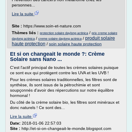
personnes...
Lire la suite
Site :
https://www.soin-et-nature.com
Thèmes liés :
/
protection solaire daylong actinica
prix creme solaire
produit solaire
/
/
daylong actinica
creme solaire daylong actinica
haute protection
/
soin solaire haute protection
Et si on changeait le monde ?: Crème
Solaire sans Nano ...
C'est l'actif principal de toutes les crèmes solaires puisque
ce sont eux qui protègent contre les UVA et les UVB !
Pour les crèmes solaires traditionnelles, les filtres sont de
synthèse, ils sont issus de la pétrochimie et sont
soupçonnés d'avoir des répercutions sur notre équilibre
hormonal !
Du côté de la crème solaire bio, les filtres sont minéraux et
donc naturels ! Ce sont des...
Lire la suite
Date:
2018-01-06 22:57:03
Site :
http://et-si-on-changeait-le-monde.blogspot.com