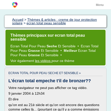
Menu
Accueil
>
Thèmes & articles : creme de jour protection
solaire
>
ecran total peau sensible
Thèmes principaux sur ecran total peau
sensible
Ecran Total
Pour
Peau
Seche
Et
Sensible
•
Ecran Total
Pour
Peau
Grasse
Et
Sensible
•
Meilleur
Ecran Total
Pour
Peau
Grasse
Et
Sensible
•
Voir également
les vidéos
pour ce thème
ECRAN TOTAL POUR PEAU SECHE ET SENSIBLE »
L'écran total empeche t'il de bronzer??
Votre navigateur ne peut pas afficher ce tag vidéo.
9 janvier 2004 à 12h34
Et dire
qu'on est au 21è siècle et qu'on voit encore des questions
comme celles là... (pourtant ce qu'il y a comme émissions