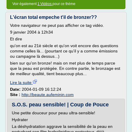
Voir également
1 Vidéos
pour ce thème
L'écran total empeche t'il de bronzer??
Votre navigateur ne peut pas afficher ce tag vidéo.
9 janvier 2004 à 12h34
Et dire
qu'on est au 21è siècle et qu'on voit encore des questions
comme celles là... (pourtant ce qu'il y a comme émissions
ou campagne là dessus...)
bien sur qu'on bronze! mais on met plus de temps parce
que la peau est protégée. En contre partie, le bronzage est
de meilleur qualité, tient beaucoup plus...
Lire la suite
Date:
2004-01-09 16:12:24
Site :
http://beaute.aufeminin.com
S.O.S. peau sensible! | Coup de Pouce
Une petite douceur pour peau ultra-sensible!
Hydrater
La déshydratation aggrave la sensibilité de la peau en
perturbant son film hydrolipidique protecteur, déjà