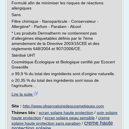
Formulé afin de minimiser les risques de réactions
allergiques
Sans
Filtre chimique - Nanoparticule - Conservateur -
Allergène* - Parfum - Paraben - Alcool
* Les produits Dermatherm ne contiennent pas
d'allergènes étiquetables définis par le 7ème
amendement de la Directive 2003/15CEE et des
réglements 648/2004 et 907/2006/CE.
Stérilisé UHT
Cosmétique Écologique et Biologique certifié par Ecocert
Greenlife.
o 99,9 % du total des ingrédients sont d'origine naturelle.
o 20,35 % du total des ingrédients sont issus de
l'agriculture...
Lire la suite
Site :
http://www.observatoiredescosmetiques.com
Thèmes liés :
ecran solaire haute protection
/
soin solaire
haute protection
/
ecran solaire peau sensible
/
creme
creme haute
solaire haute protection sans paraben
/
protection solaire