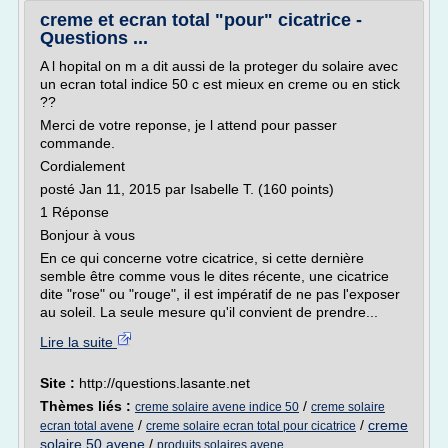
creme et ecran total "pour" cicatrice -
Questions ...
A l hopital on m a dit aussi de la proteger du solaire avec
un ecran total indice 50 c est mieux en creme ou en stick
??
Merci de votre reponse, je l attend pour passer
commande.
Cordialement
posté Jan 11, 2015 par Isabelle T. (160 points)
1 Réponse
Bonjour à vous
En ce qui concerne votre cicatrice, si cette dernière
semble être comme vous le dites récente, une cicatrice
dite "rose" ou "rouge", il est impératif de ne pas l'exposer
au soleil. La seule mesure qu'il convient de prendre...
Lire la suite
Site :
http://questions.lasante.net
Thèmes liés :
/
creme solaire avene indice 50
creme solaire
/
/
creme
ecran total avene
creme solaire ecran total pour cicatrice
solaire 50 avene
/
produits solaires avene