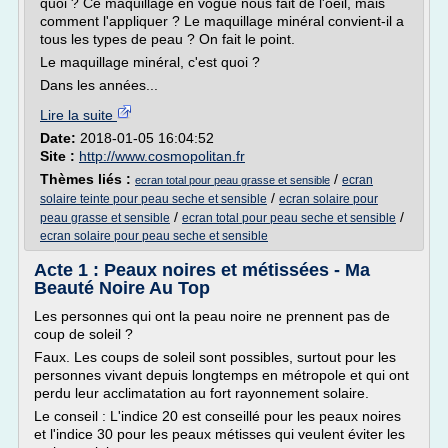
quoi ? Ce maquillage en vogue nous fait de l'oeil, mais
comment l'appliquer ? Le maquillage minéral convient-il a
tous les types de peau ? On fait le point.
Le maquillage minéral, c'est quoi ?
Dans les années...
Lire la suite
Date:
2018-01-05 16:04:52
Site :
http://www.cosmopolitan.fr
Thèmes liés :
/
ecran
ecran total pour peau grasse et sensible
/
solaire teinte pour peau seche et sensible
ecran solaire pour
/
/
peau grasse et sensible
ecran total pour peau seche et sensible
ecran solaire pour peau seche et sensible
Acte 1 : Peaux noires et métissées - Ma
Beauté Noire Au Top
Les personnes qui ont la peau noire ne prennent pas de
coup de soleil ?
Faux. Les coups de soleil sont possibles, surtout pour les
personnes vivant depuis longtemps en métropole et qui ont
perdu leur acclimatation au fort rayonnement solaire.
Le conseil : L'indice 20 est conseillé pour les peaux noires
et l'indice 30 pour les peaux métisses qui veulent éviter les