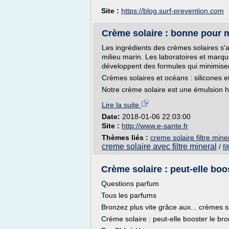
Site :
https://blog.surf-prevention.com
Crème solaire : bonne pour m
Les ingrédients des crèmes solaires s'a
milieu marin. Les laboratoires et marq
développent des formules qui minimisen
Crèmes solaires et océans : silicones e
Notre crème solaire est une émulsion h
Lire la suite
Date:
2018-01-06 22:03:00
Site :
http://www.e-sante.fr
Thèmes liés :
creme solaire filtre min
creme solaire avec filtre mineral
/
fi
Crème solaire : peut-elle boo
Questions parfum
Tous les parfums
Bronzez plus vite grâce aux... crèmes so
Crème solaire : peut-elle booster le br