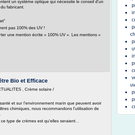
sentent un système optique qui nécessite le conseil d'un
p
 du fabricant.
i
c
let"
p
iltrent pas 100% des UV !
c
orter une mention écrite « 100% UV ». Les mentions «
p
u
i
p
c
v
tre Bio et Efficace
u
ACTUALITES , Crème solaire /
p
p
 santé et sur l'environnement marin que peuvent avoir
c
filtres chimiques, nous recommandons l'utilisation de
.
e type de crèmes est qu'elles seraient...