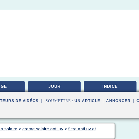
AGE
JOUR
INDICE
TEURS DE VIDÉOS
| SOUMETTRE :
UN ARTICLE
|
ANNONCER
|
on solaire
>
creme solaire anti uv
>
filtre anti uv et