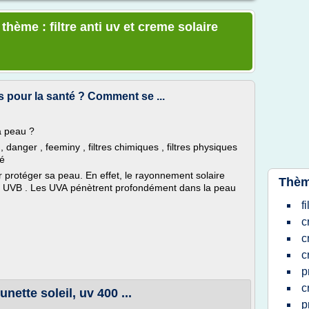
thème : filtre anti uv et creme solaire
 pour la santé ? Comment se ...
a peau ?
anger , feeminy , filtres chimiques , filtres physiques
té
 protéger sa peau. En effet, le rayonnement solaire
Thèm
et UVB . Les UVA pénètrent profondément dans la peau
f
c
c
c
p
c
nette soleil, uv 400 ...
p