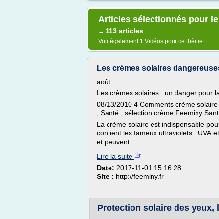
Articles sélectionnés pour le 
113 articles
→
Voir également
1 Vidéos
pour ce thème
Les crèmes solaires dangereuses
août
Les crèmes solaires : un danger pour l
08/13/2010 4 Comments crème solaire , d
, Santé , sélection crème Feeminy San
La crème solaire est indispensable pour
contient les fameux ultraviolets UVA 
et peuvent...
Lire la suite
Date:
2017-11-01 15:16:28
Site :
http://feeminy.fr
Protection solaire des yeux, lu