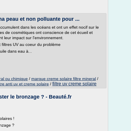
a peau et non polluante pour ...
ccumulent dans les océans et ont un effet nocif sur le
ues de cosmétiques ont conscience de cet écueil et
t leur impact sur l'environnement.
t filtres UV au coeur du problème
uile dans eau à...
eral ou chimique
/
marque creme solaire filtre mineral
/
filtre uv creme solaire
ltre anti uv et creme solaire
/
ster le bronzage ? - Beauté.fr
laires !
onzage ?