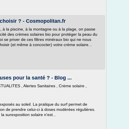
 choisir ? - Cosmopolitan.fr
s, à la piscine, à la montagne ou à la plage, on passe
cacité des crèmes solaires bio pour protéger la peau du
uoi se priver de ces filtres minéraux bio qui ne nous
oisir (et même à concocter) votre crème solaire...
es pour la santé ? - Blog ...
TUALITES , Alertes Sanitaires , Crème solaire ,
s exposés au soleil. La pratique du surf permet de
dition de prendre celui-ci à doses modérées régulières.
a surexposition solaire n'est...