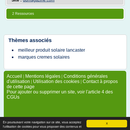
Site :
ddmagazine.com
2 Ressources
Thèmes associés
meilleur produit solaire lancaster
marques cremes solaires
Accueil
|
Mentions légales
|
Conditions générales
d'utilisation
|
Utilisation des cookies
|
Contact à propos
de cette page
Pour ajouter ou supprimer un site, voir l'article 4 des
CGUs
En poursuivant votre navigation sur ce site, vous acceptez
X
l'utilisation de cookies pour vous proposer des contenus et