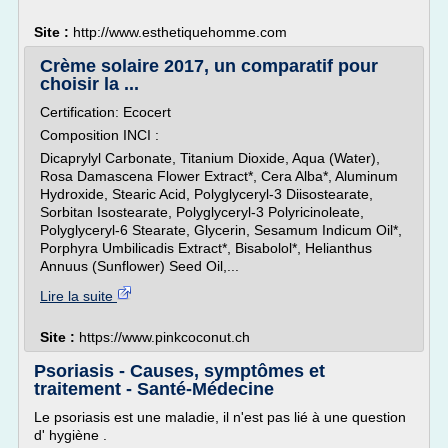
Site :
http://www.esthetiquehomme.com
Crème solaire 2017, un comparatif pour
choisir la ...
Certification: Ecocert
Composition INCI :
Dicaprylyl Carbonate, Titanium Dioxide, Aqua (Water),
Rosa Damascena Flower Extract*, Cera Alba*, Aluminum
Hydroxide, Stearic Acid, Polyglyceryl-3 Diisostearate,
Sorbitan Isostearate, Polyglyceryl-3 Polyricinoleate,
Polyglyceryl-6 Stearate, Glycerin, Sesamum Indicum Oil*,
Porphyra Umbilicadis Extract*, Bisabolol*, Helianthus
Annuus (Sunflower) Seed Oil,...
Lire la suite
Site :
https://www.pinkcoconut.ch
Psoriasis - Causes, symptômes et
traitement - Santé-Médecine
Le psoriasis est une maladie, il n'est pas lié à une question
d' hygiène .