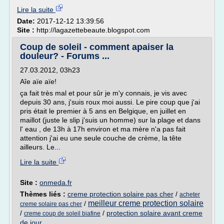
Lire la suite
Date:
2017-12-12 13:39:56
Site :
http://lagazettebeaute.blogspot.com
Coup de soleil - comment apaiser la
douleur? - Forums ...
27.03.2012, 03h23
Aîe aïe aïe!
ça fait très mal et pour sûr je m'y connais, je vis avec
depuis 30 ans, j'suis roux moi aussi. Le pire coup que j'ai
pris était le premier à 5 ans en Belgique, en juillet en
maillot (juste le slip j'suis un homme) sur la plage et dans
l' eau , de 13h à 17h environ et ma mère n'a pas fait
attention j'ai eu une seule couche de crème, la tête
ailleurs. Le...
Lire la suite
Site :
onmeda.fr
Thèmes liés :
creme protection solaire pas cher
/
acheter
meilleur creme protection solaire
/
creme solaire pas cher
/
/
protection solaire avant creme
creme coup de soleil biafine
de jour