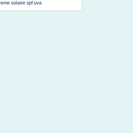
reme solaire spf uva