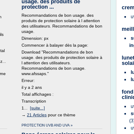
usage. des produits de
protection ...
crem
Recommandations de bon usage. des
u
n
produits de protection solaire à l attention
des utilisateurs. Recommandations de bon
meil
usage.
ils
s
Dimension: px
Commencer à balayer dès la page:
i
tal
Download "Recommandations de bon
lune
usage. des produits de protection solaire à
z...
sola
l attention des utilisateurs.
Recommandations de bon usage.
l
ème
www.afssaps."
l
Erreur:
il y a 2 ans
fond
Total affichages :
clin
Transcription
u
1...
[suite...]
s
→
21 Articles
pour ce thème
(3
PROTECTION UVB AND UVA »
u