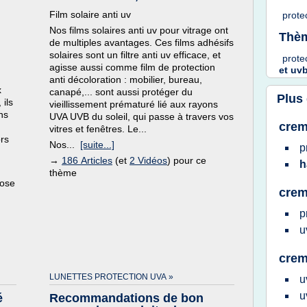
Film solaire anti uv
prote
Nos films solaires anti uv pour vitrage ont
Thèm
de multiples avantages. Ces films adhésifs
solaires sont un filtre anti uv efficace, et
prote
agisse aussi comme film de protection
et
uv
anti décoloration : mobilier, bureau,
x
canapé,... sont aussi protéger du
Plus
 ils
vieillissement prématuré lié aux rayons
ns
UVA UVB du soleil, qui passe à travers vos
crem
vitres et fenêtres. Le...
ors
Nos...
[suite...]
p
→
186 Articles
(et
2 Vidéos
) pour ce
h
thème
pose
crem
p
u
crem
LUNETTES PROTECTION UVA »
u
u
é
Recommandations de bon