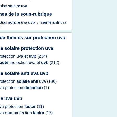
ction
solaire
uva
es de la sous-rubrique
ction
solaire
uva
uvb
/
creme anti
uva
b
 de thèmes sur
protection uva
e solaire protection uva
rotection uva
et
uvb
(234)
aute
protection uva
et
uvb
(212)
e solaire anti uva uvb
rotection
solaire anti
uva
(186)
va protection
definition
(1)
e uva uvb
va protection
factor
(11)
va
sun
protection
factor
(17)