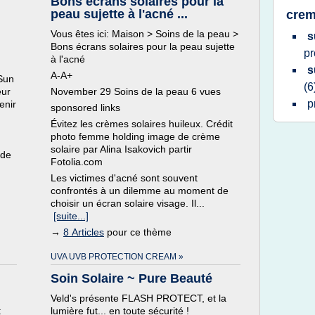
Bons écrans solaires pour la
peau sujette à l'acné ...
crem
Vous êtes ici: Maison > Soins de la peau >
s
Bons écrans solaires pour la peau sujette
pr
à l'acné
s
A-A+
(Sun
(6
eur
November 29 Soins de la peau 6 vues
p
enir
sponsored links
Évitez les crèmes solaires huileux. Crédit
photo femme holding image de crème
solaire par Alina Isakovich partir
 de
Fotolia.com
Les victimes d'acné sont souvent
confrontés à un dilemme au moment de
choisir un écran solaire visage. Il...
[suite...]
→
8 Articles
pour ce thème
UVA UVB PROTECTION CREAM »
Soin Solaire ~ Pure Beauté
Veld's présente FLASH PROTECT, et la
:
lumière fut... en toute sécurité !