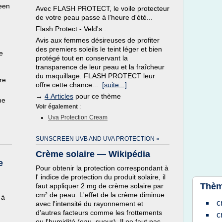
reen
Avec FLASH PROTECT, le voile protecteur
de votre peau passe à l'heure d'été...
Flash Protect - Veld's :
Avis aux femmes désireuses de profiter
des premiers soleils le teint léger et bien
e
protégé tout en conservant la
transparence de leur peau et la fraîcheur
du maquillage. FLASH PROTECT leur
re
offre cette chance...
[suite...]
→
4 Articles
pour ce thème
me
Voir également
:
Uva Protection Cream
SUNSCREEN UVB AND UVA PROTECTION »
Crème solaire — Wikipédia
e
Pour obtenir la protection correspondant à
l' indice de protection du produit solaire, il
Thèm
faut appliquer 2 mg de crème solaire par
cm² de peau. L'effet de la crème diminue
 à
c
avec l'intensité du rayonnement et
d'autres facteurs comme les frottements
c
ou l'humidité (eau, sueur). Il ne faut pas