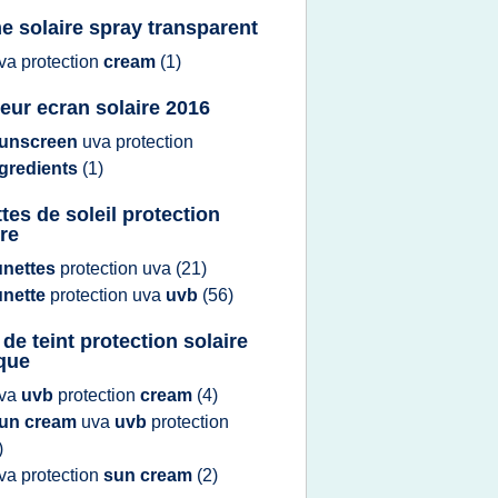
e solaire spray transparent
va protection
cream
(1)
leur ecran solaire 2016
unscreen
uva protection
ngredients
(1)
ttes de soleil protection
ire
unettes
protection uva
(21)
unette
protection uva
uvb
(56)
 de teint protection solaire
ique
va
uvb
protection
cream
(4)
un cream
uva
uvb
protection
)
va protection
sun cream
(2)