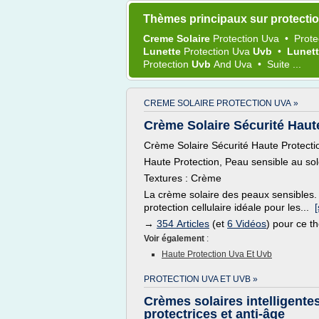
Thèmes principaux sur protecti
Creme Solaire
Protection Uva
•
Prote
Lunette
Protection Uva
Uvb
•
Lunet
Protection
Uvb
And
Uva
•
Suite ...
CREME SOLAIRE PROTECTION UVA »
Crème Solaire Sécurité Haute 
Crème Solaire Sécurité Haute Protect
Haute Protection, Peau sensible au sol
Textures : Crème
La crème solaire des peaux sensibles. E
protection cellulaire idéale pour les...
[
→
354 Articles
(et
6 Vidéos
) pour ce 
Voir également
:
Haute Protection Uva Et Uvb
PROTECTION UVA ET UVB »
Crèmes solaires intelligentes
protectrices et anti-âge