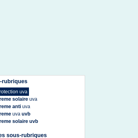
-rubriques
rotection uva
reme solaire
uva
reme anti
uva
reme
uva
uvb
reme solaire uvb
es sous-rubriques