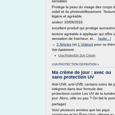
sensibles
Protège la peau du visage des coups 
soleil et du photovieillissement. Textur
légère et agréable.
andecr 10/09/2016
excellent produit qui protège aumaxi
texture agréable à appliquer qui offre 
sensation de fraicheur, et...
[suite...]
→
3 Articles
(et
1 Vidéos
) pour ce thè
Voir également
:
Uva Protection Sun Cream
UVA PROTECTION DEFINITION »
Ma crème de jour : avec ou
sans protection UV
Anti-UVA, anti-UVB, certains soins de j
intègrent dans leur formule des
protections contre Les UV de la lumièr
jour. Alors, utile ou pas ? On fait le poin
partagez
Voici plusieurs années que les pays
asiatiques et les États-Unis utilisent au