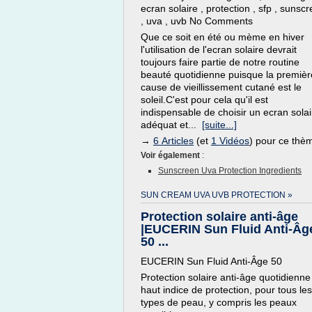
ecran solaire , protection , sfp , sunsc
, uva , uvb No Comments
Que ce soit en été ou mème en hiver
l'utilisation de l'ecran solaire devrait
toujours faire partie de notre routine
beauté quotidienne puisque la premièr
cause de vieillissement cutané est le
soleil.C'est pour cela qu'il est
indispensable de choisir un ecran solai
adéquat et...
[suite...]
→
6 Articles
(et
1 Vidéos
) pour ce thè
Voir également
:
Sunscreen Uva Protection Ingredients
SUN CREAM UVA UVB PROTECTION »
Protection solaire anti-âge
|EUCERIN Sun Fluid Anti-Âg
50 ...
EUCERIN Sun Fluid Anti-Âge 50
Protection solaire anti-âge quotidienne
haut indice de protection, pour tous les
types de peau, y compris les peaux