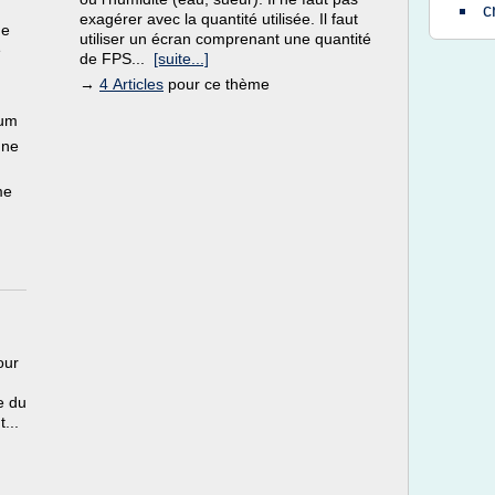
c
exagérer avec la quantité utilisée. Il faut
de
utiliser un écran comprenant une quantité
e
de FPS...
[suite...]
→
4 Articles
pour ce thème
mum
une
me
our
e du
t...