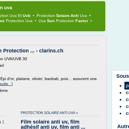
on uva
ction Uva
Et
Uvb
•
Protection
Solaire Anti
Uva
•
tes
Protection Uva
•
Uva
Sun
Protection
Factor
•
Protection ... - clarins.ch
ion UVA/UVB 30
eil
Sous
pi d'or, platane, olivier, baobab, pois... assurent une
suite...]
p
thème
c
c
c
PROTECTION SOLAIRE ANTI UVA »
c
 :
Film solaire anti uv, film
Autr
adhésif anti uv, film anti ...