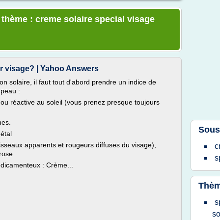
 thème : creme solaire special visage
our visage? | Yahoo Answers
n solaire, il faut tout d'abord prendre un indice de
 peau :
le ou réactive au soleil (vous prenez presque toujours
nes.
Sous
étal
isseaux apparents et rougeurs diffuses du visage),
c
erose
s
édicamenteux : Crème...
Thèm
s
so