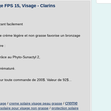
e FPS 15, Visage - Clarins
ant facilement
e crème légère et non grasse favorise un bronzage
re :
 grâce au Phyto-Sunactyl 2,
 prématuré.
 toute commande de 200$. Valeur de 92$...
creme
sage
/
creme solaire visage peau grasse
/
solaire pour visage non grasse
/
protection solaire