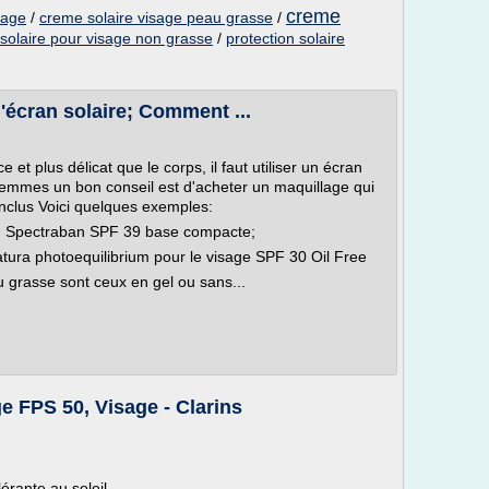
creme
sage
/
creme solaire visage peau grasse
/
solaire pour visage non grasse
/
protection solaire
l'écran solaire; Comment ...
t plus délicat que le corps, il faut utiliser un écran
 femmes un bon conseil est d'acheter un maquillage qui
 inclus Voici quelques exemples:
e: Spectraban SPF 39 base compacte;
atura photoequilibrium pour le visage SPF 30 Oil Free
au grasse sont ceux en gel ou sans...
e FPS 50, Visage - Clarins
érante au soleil