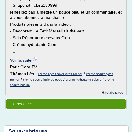
- Snapchat : clara130999
N'hésitez pas à mettre un pouce bleu et un commentaire, et
à vous abonnez à ma chaine.
Produits présents dans la vidéo :
- Déodorant Le Petit Marseillais thé vert
- Soin Réparateur cheveux Cien
- Crème hydratante Cien
-...
Voir la suite
Par :
Clara TV
Thèmes liés :
/
creme apres soleil yves rocher
creme solaire yves
/
/
/
rocher
creme solaire huile de coco
creme hydratante solaire
creme
solaire nocibe
Haut de page
7 Ressources
Sous-rubriques