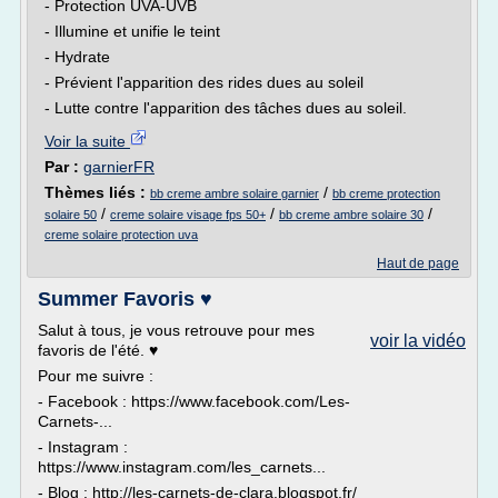
- Protection UVA-UVB
- Illumine et unifie le teint
- Hydrate
- Prévient l'apparition des rides dues au soleil
- Lutte contre l'apparition des tâches dues au soleil.
Voir la suite
Par :
garnierFR
Thèmes liés :
/
bb creme ambre solaire garnier
bb creme protection
/
/
/
solaire 50
creme solaire visage fps 50+
bb creme ambre solaire 30
creme solaire protection uva
Haut de page
Summer Favoris ♥
Salut à tous, je vous retrouve pour mes
voir la vidéo
favoris de l'été. ♥
Pour me suivre :
- Facebook : https://www.facebook.com/Les-
Carnets-...
- Instagram :
https://www.instagram.com/les_carnets...
- Blog : http://les-carnets-de-clara.blogspot.fr/