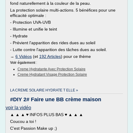
fond naturellement à la couleur de la peau.
La protection solaire multi-actions. 5 bénéfices pour une
efficacité optimale :
- Protection UVA-UVB
- Illumine et unifie le teint
- Hydrate
- Prévient l'apparition des rides dues au soleil
- Lutte contre l'apparition des tâches dues au soleil.
→
6 Vidéos
(et
192 Articles
) pour ce thème
Voir également
:
Creme Hydratante Avec Protection Solaire
Creme Hydratant Visage Protection Solaire
LA CREME SOLAIRE HYDRATE T ELLE »
#DIY 2# Faire une BB crème maison
voir la vidéo
▲ ▲ ▲ ♥ INFOS PLUS BAS ♥ ▲ ▲ ▲
Coucou a toi !
C'est Passion Make up ;)