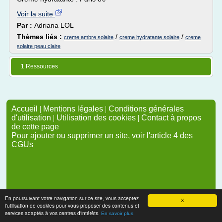
Voir la suite
Par :
Adriana LOL
Thèmes liés :
/
/
creme ambre solaire
creme hydratante solaire
creme
solaire peau claire
1 Ressources
Accueil
|
Mentions légales
|
Conditions générales
d'utilisation
|
Utilisation des cookies
|
Contact à propos
de cette page
Pour ajouter ou supprimer un site, voir l'article 4 des
CGUs
En poursuivant votre navigation sur ce site, vous acceptez
X
l'utilisation de cookies pour vous proposer des contenus et
services adaptés à vos centres d'intérêts.
En savoir plus