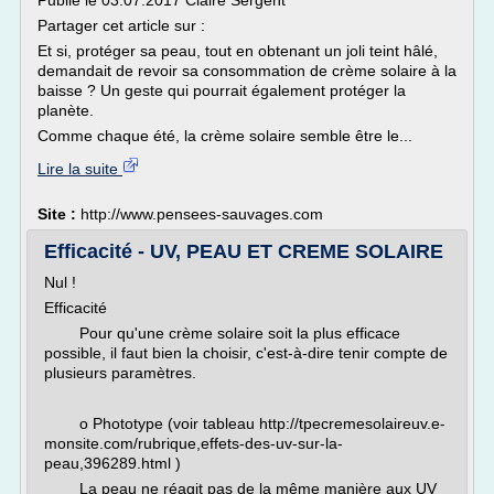
Publié le 03.07.2017 Claire Sergent
Partager cet article sur :
Et si, protéger sa peau, tout en obtenant un joli teint hâlé,
demandait de revoir sa consommation de crème solaire à la
baisse ? Un geste qui pourrait également protéger la
planète.
Comme chaque été, la crème solaire semble être le...
Lire la suite
Site :
http://www.pensees-sauvages.com
Efficacité - UV, PEAU ET CREME SOLAIRE
Nul !
Efficacité
Pour qu'une crème solaire soit la plus efficace
possible, il faut bien la choisir, c'est-à-dire tenir compte de
plusieurs paramètres.
o Phototype (voir tableau http://tpecremesolaireuv.e-
monsite.com/rubrique,effets-des-uv-sur-la-
peau,396289.html )
La peau ne réagit pas de la même manière aux UV