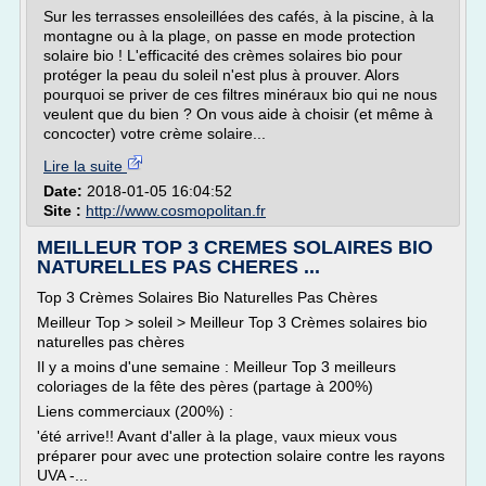
Sur les terrasses ensoleillées des cafés, à la piscine, à la
montagne ou à la plage, on passe en mode protection
solaire bio ! L'efficacité des crèmes solaires bio pour
protéger la peau du soleil n'est plus à prouver. Alors
pourquoi se priver de ces filtres minéraux bio qui ne nous
veulent que du bien ? On vous aide à choisir (et même à
concocter) votre crème solaire...
Lire la suite
Date:
2018-01-05 16:04:52
Site :
http://www.cosmopolitan.fr
MEILLEUR TOP 3 CREMES SOLAIRES BIO
NATURELLES PAS CHERES ...
Top 3 Crèmes Solaires Bio Naturelles Pas Chères
Meilleur Top > soleil > Meilleur Top 3 Crèmes solaires bio
naturelles pas chères
Il y a moins d'une semaine : Meilleur Top 3 meilleurs
coloriages de la fête des pères (partage à 200%)
Liens commerciaux (200%) :
'été arrive!! Avant d'aller à la plage, vaux mieux vous
préparer pour avec une protection solaire contre les rayons
UVA -...