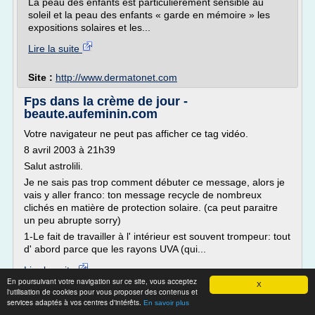
La peau des enfants est particulièrement sensible au
soleil et la peau des enfants « garde en mémoire » les
expositions solaires et les...
Lire la suite
Site :
http://www.dermatonet.com
Fps dans la crème de jour -
beaute.aufeminin.com
Votre navigateur ne peut pas afficher ce tag vidéo.
8 avril 2003 à 21h39
Salut astrolili.
Je ne sais pas trop comment débuter ce message, alors je
vais y aller franco: ton message recycle de nombreux
clichés en matière de protection solaire. (ca peut paraitre
un peu abrupte sorry)
1-Le fait de travailler à l' intérieur est souvent trompeur: tout
d' abord parce que les rayons UVA (qui...
Lire la suite
En poursuivant votre navigation sur ce site, vous acceptez
Date:
2003-04-08 22:06:04
X
l'utilisation de cookies pour vous proposer des contenus et
Site :
http://beaute.aufeminin.com
services adaptés à vos centres d'intérêts.
En savoir plus