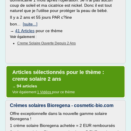
dominicaine 1 mois après l'opération. Je n'ai pas aucun
coup de soleil et ma cicatrice est nickel. Donc il est tout
naturel que je l'utilise pour protéger la peau de bébé.
Il y a 2 ans et 55 jours PAR c?line
bon...
[suite...]
→
41 Articles
pour ce thème
Voir également
:
Creme Solaire Ouverte Depuis 2 Ans
Articles sélectionnés pour le thème :
creme solaire 2 ans
94 articles
→
Voir également
1 Vidéos
pour ce thème
Crèmes solaires Bioregena - cosmetic-bio.com
Offre exceptionnelle dans la nouvelle gamme solaire
Bioregena !
1 crème solaire Bioregena achetée = 2 EUR remboursés